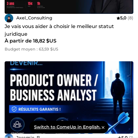
Axel_Consulting
5,0
(8)
Je vais vous aider à choisir le meilleur statut
juridique
À partir de 18,82 $US
Budget moyen : 63,59 $US
Switch to ComeUp in English.
Jeremie_B
5,0
(1)