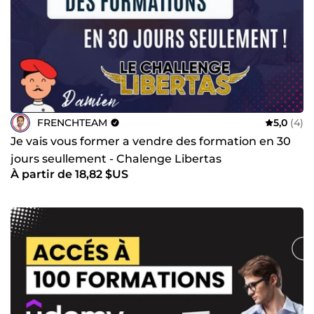
FRENCHTEAM
5,0
(4)
Je vais vous former a vendre des formation en 30
jours seullement - Chalenge Libertas
À partir de 18,82 $US
ecomfrenchtouch