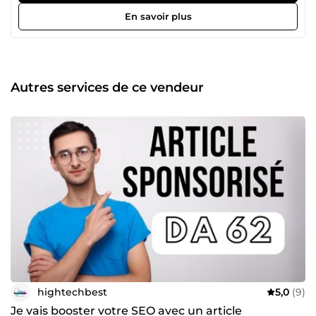
sans vous faire dépenser des fortunes. 🔥 Pourquoi faire
En savoir plus
confiance à seovalide ? Le meilleur rapport qualité/prix de
ComeUp : Je propose les tarifs les plus compétitifs du
marché pour que le SEO de haute qualité reste accessible
à tous. **Expertise technique ciblée **: Spécialiste de
l'augmentation du Domain Authority (DA). Je maîtrise les
Autres services de ce vendeur
outils et les rouages pour booster la crédibilité de votre
site aux yeux de Google. **Stratégie 100% Secure **: Pas de
techniques dangereuses. Toutes mes méthodes de
création de backlinks sont conçues pour être naturelles et
sans risque de pénalité. Résultats &amp; Fiabilité : Déjà
plusieurs commandes validées avec succès sur la
plateforme auprès de clients réguliers qui me font
confiance pour ma réactivité et mon professionnalisme.
hightechbest
5,0
(9)
Je vais booster votre SEO avec un article