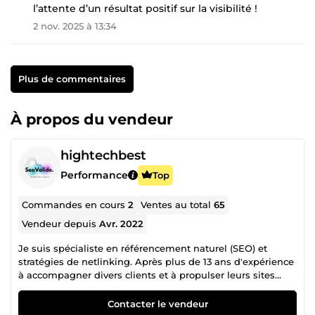
l’attente d’un résultat positif sur la visibilité !
2 nov. 2025 à 13:34
Plus de commentaires
À propos du vendeur
hightechbest
Performance
Top
Commandes en cours
2
Ventes au total
65
Vendeur depuis
Avr. 2022
Je suis spécialiste en référencement naturel (SEO) et
stratégies de netlinking. Après plus de 13 ans d'expérience
à accompagner divers clients et à propulser leurs sites
web sur internet, j'ai décidé de mettre mon expertise au
service de la communauté ComeUp. Mon objectif est
Contacter le vendeur
simple : offrir à votre site la puissance SEO qu'il mérite,