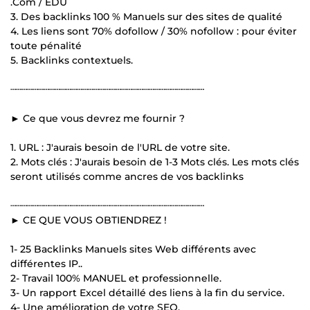
.Com / EDU
3. Des backlinks 100 % Manuels sur des sites de qualité
4. Les liens sont 70% dofollow / 30% nofollow : pour éviter
toute pénalité
5. Backlinks contextuels.
┄┄┄┄┄┄┄┄┄┄┄┄┄┄┄┄┄┄┄┄┄┄┄┄┄┄┄┄┄┄┄┄┄┄┄
► Ce que vous devrez me fournir ?
1. URL : J'aurais besoin de l'URL de votre site.
2. Mots clés : J'aurais besoin de 1-3 Mots clés. Les mots clés
seront utilisés comme ancres de vos backlinks
┄┄┄┄┄┄┄┄┄┄┄┄┄┄┄┄┄┄┄┄┄┄┄┄┄┄┄┄┄┄┄┄┄┄┄
► CE QUE VOUS OBTIENDREZ !
1- 25 Backlinks Manuels sites Web différents avec
différentes IP..
2- Travail 100% MANUEL et professionnelle.
3- Un rapport Excel détaillé des liens à la fin du service.
4- Une amélioration de votre SEO.