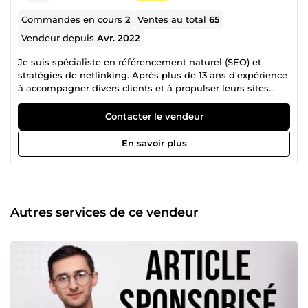
Commandes en cours
2
Ventes au total
65
Vendeur depuis
Avr. 2022
Je suis spécialiste en référencement naturel (SEO) et
stratégies de netlinking. Après plus de 13 ans d'expérience
à accompagner divers clients et à propulser leurs sites
web sur internet, j'ai décidé de mettre mon expertise au
service de la communauté ComeUp. Mon objectif est
Contacter le vendeur
simple : offrir à votre site la puissance SEO qu'il mérite,
sans vous faire dépenser des fortunes. 🔥 Pourquoi faire
En savoir plus
confiance à seovalide ? Le meilleur rapport qualité/prix de
ComeUp : Je propose les tarifs les plus compétitifs du
marché pour que le SEO de haute qualité reste accessible
à tous. **Expertise technique ciblée **: Spécialiste de
l'augmentation du Domain Authority (DA). Je maîtrise les
Autres services de ce vendeur
outils et les rouages pour booster la crédibilité de votre
site aux yeux de Google. **Stratégie 100% Secure **: Pas de
techniques dangereuses. Toutes mes méthodes de
création de backlinks sont conçues pour être naturelles et
sans risque de pénalité. Résultats &amp; Fiabilité : Déjà
plusieurs commandes validées avec succès sur la
plateforme auprès de clients réguliers qui me font