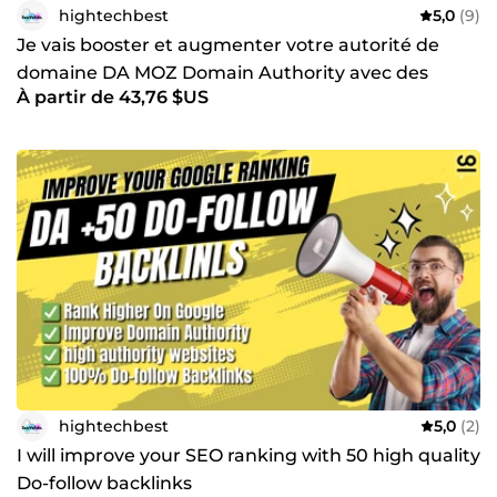
hightechbest
5,0
(9)
Je vais booster et augmenter votre autorité de
domaine DA MOZ Domain Authority avec des
À partir de 43,76 $US
backlinks de qualité
hightechbest
5,0
(2)
I will improve your SEO ranking with 50 high quality
Do-follow backlinks