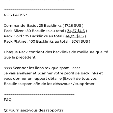
┄┄┄┄┄┄┄┄┄┄┄┄┄┄┄┄┄┄┄┄┄┄┄┄┄┄┄┄┄┄┄┄┄┄┄
NOS PACKS :
Commande Basic : 25 Backlinks (
17,28 $US
)
Pack Silver : 50 Backlinks au total (
34,57 $US
)
Pack Gold : 75 Backlinks au total (
46,09 $US
)
Pack Platine : 100 Backlinks au total (
57,61 $US
)
Chaque Pack contient des backlinks de meilleure qualité
que le précédent
<<<< Scanner les liens toxique spam : >>>>
Je vais analyser et Scanner votre profil de backlinks et
vous donner un rapport détaille (Excel) de tous vos
Backlinks spam afin de les désavouer / supprimer
┄┄┄┄┄┄┄┄┄┄┄┄┄┄┄┄┄┄┄┄┄┄┄┄┄┄┄┄┄┄┄┄┄┄┄
F&Q
Q: Fournissez-vous des rapports?