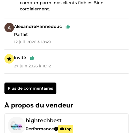
compter parmi nos clients fidèles Bien
cordialement.
AlexandreHannedouc
Parfait
12 juil. 2026 à 18:49
Invité
27 juin 2026 à 18:12
Plus de commentaires
À propos du vendeur
hightechbest
Performance
Top