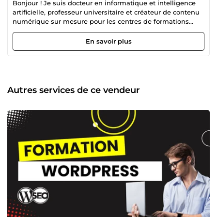
Bonjour ! Je suis docteur en informatique et intelligence
artificielle, professeur universitaire et créateur de contenu
numérique sur mesure pour les centres de formations
(avec la revente de mes droits d'auteur). Aujourd’hui, j’ai
décidé de partager mes connaissances et mon expertise
En savoir plus
avec vous. Cela me permettra de combiner entre ma
passion et mon travail. Ainsi, j’arrive à voir le monde de
travail d’une nouvelle perspective où je suis beaucoup plus
heureux qu’avant et surtout, plus libre. Cette passion m’a
permis de créer un portefeuille de plus de 100 formations
Autres services de ce vendeur
dont 10 qui sont considérées Best-Seller sur la plateforme
Udemy où je suis classé Meilleur Formateur. D’ailleurs, on
ne peut pas nier que le digital constitue une très grande
partie de nos vies. Il faut le maîtriser parfaitement pour
obtenir des résultats optimaux. En effet, certains outils,
tels que Facebook Ads, Google Ads et LinkedIn Ads sont
également abordés et bien détaillés pour vous assister à
mieux comprendre leur importance et en quoi ils vous
seront idéalement utiles. Mon objectif est le suivant :
Partager mes connaissances d’une façon simple, concise
et conviviale avec de simples stratégies pratiques afin que
tout le monde puisse en tirer profit le plus rapidement
possible et de manière efficace.