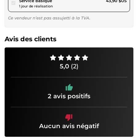
pour 40,46 $US
Service basique
43,90 $US
1 jour de réalisation
Ce vendeur n’est pas assujetti à la TVA.
Avis des clients
5,0
(2)
2 avis positifs
Aucun avis négatif