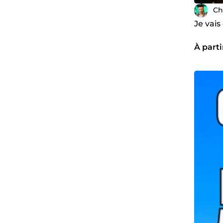
Ch
Je vai
À parti