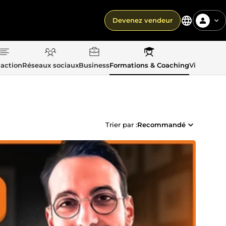
Devenez vendeur
action
Réseaux sociaux
Business
Formations & Coaching
Vie quotid
Trier par :
Recommandé