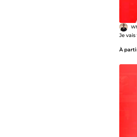
Wh
Je vai
À parti