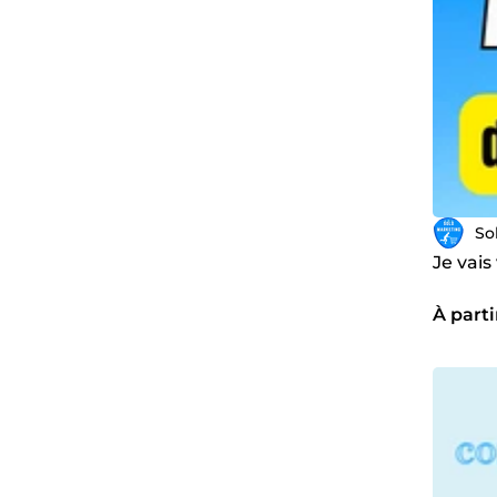
So
Je vai
À parti