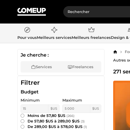
Pour vous
Meilleurs services
Meilleurs freelances
Design &
Fo
Accueil
Je cherche :
Autres s
Services
Freelances
271 se
Filtrer
Budget
Minimum
Maximum
$US
$US
Moins de 57,80 $US
(266)
De 57,80 $US à 289,00 $US
(3)
De 289,00 $US à 578,00 $US
(1)