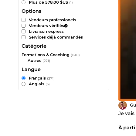
Plus de 578,00 $US
(1)
Options
Vendeurs professionels
Vendeurs vérifiés
Livraison express
Services déjà commandés
Catégorie
Formations & Coaching
(1149)
Autres
(271)
Langue
Français
(271)
Anglais
(5)
Gu
Je vais
À parti