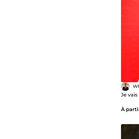
Wh
Je vai
À parti