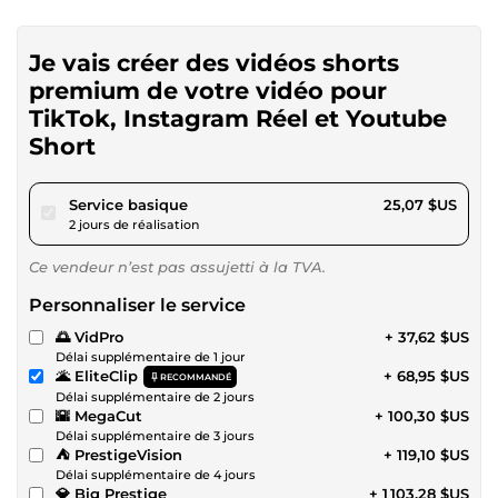
Je vais créer des vidéos shorts
premium de votre vidéo pour
TikTok, Instagram Réel et Youtube
Short
pour 23,11 $US
Service basique
25,07 $US
2 jours de réalisation
Ce vendeur n’est pas assujetti à la TVA.
Personnaliser le service
🌅 VidPro
+ 37,62 $US
Délai supplémentaire de 1 jour
🌋 EliteClip
+ 68,95 $US
RECOMMANDÉ
Délai supplémentaire de 2 jours
🌇 MegaCut
+ 100,30 $US
Délai supplémentaire de 3 jours
⛺ PrestigeVision
+ 119,10 $US
Délai supplémentaire de 4 jours
💎 Big Prestige
+ 1 103,28 $US