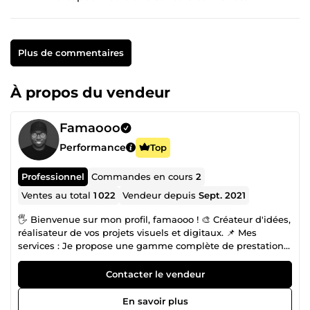
Plus de commentaires
À propos du vendeur
Famaooo
Performance
Top
Professionnel
Commandes en cours
2
Ventes au total
1 022
Vendeur depuis
Sept. 2021
🖐 Bienvenue sur mon profil, famaooo ! 🎨 Créateur d'idées,
réalisateur de vos projets visuels et digitaux. 📌 Mes
services : Je propose une gamme complète de prestations
pour donner vie à vos projets : 🎞️ Montage photo et vidéo :
Transformez vos souvenirs ou vos contenus en œuvres
Contacter le vendeur
mémorables. 💻 Création de sites internet : Sites vitrines, e-
commerce ou plateformes sur mesure, je conçois des sites
En savoir plus