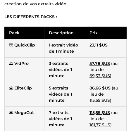
création de vos extraits vidéo.
LES DIFFERENTS PACKS :
Pack
Description
Prix
🌁
QuickClip
1 extrait vidéo
23,11 $US
de 1 minute
🌅
VidPro
3 extraits
57,78 $US
(au
vidéos de 1
lieu de
minute
69,33 $US
)
🌋
EliteClip
5 extraits
86,66 $US
(au
vidéos de 1
lieu de
minute
115,55 $US
)
🌇
MegaCut
7 extraits
115,55 $US
(au
vidéos de 1
lieu de
minute
161,77 $US
)