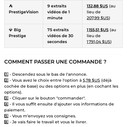
⛺
9 extraits
132,88 $US
(au
PrestigeVision
vidéos de 1
lieu de
minute
207,99 $US
)
💎
Big
75 extraits
1 155,51 $US
(au
Prestige
vidéos de 30
lieu de
secondes
1 791,04 $US
)
COMMENT PASSER UNE COMMANDE ?
1️⃣ - Descendez sous le bas de l'annonce.
2️⃣ - Vous avez le choix entre l'option à
5,78 $US
(déjà
cochée de base) ou des options en plus (en cochant les
options).
3️⃣ - Cliquer sur le bouton "commander".
4️⃣ - Il vous suffit ensuite d'ajouter vos informations de
paiement.
5️⃣ - Vous m’envoyez vos consignes.
6️⃣ - Je vais faire le travail et vous le livrer.