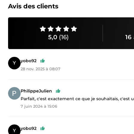
Avis des clients
5,0
(16)
16 
yobo92
28 nov. 2025 à 08:07
PhilippeJulien
Parfait, c'est exactement ce que je souhaitais, c'est 
7 juin 2024 à 15:06
yobo92