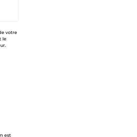
de votre
 le
ur.
e
m est