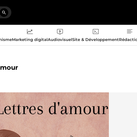
phisme
Marketing digital
Audiovisuel
Site & Développement
Rédacti
'amour