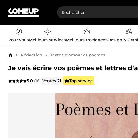
Pour vous
Meilleurs services
Meilleurs freelances
Design & Gra
Rédaction
Textes d'amour et poèmes
Accueil
Je vais écrire vos poèmes et lettres d
5,0
(16)
Ventes
21
Top service