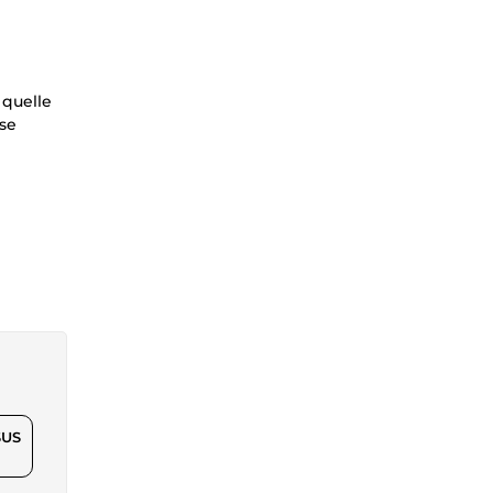
 quelle
ose
$US