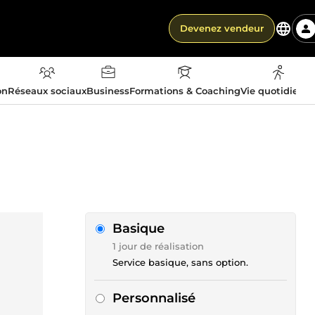
Devenez vendeur
on
Réseaux sociaux
Business
Formations & Coaching
Vie quotidienn
Basique
1 jour de réalisation
Service basique, sans option.
Personnalisé