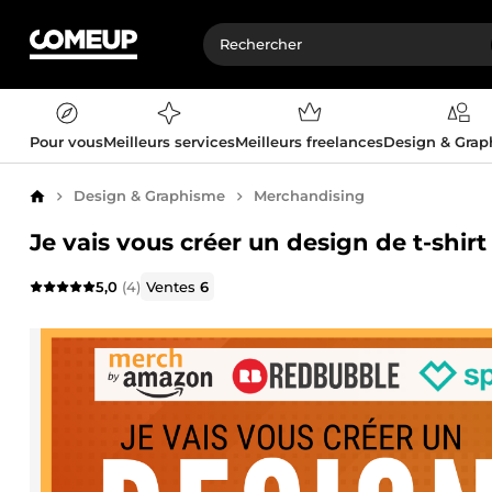
Pour vous
Meilleurs services
Meilleurs freelances
Design & Gra
Design & Graphisme
Merchandising
Accueil
Je vais vous créer un design de t-shir
5,0
(4)
Ventes
6