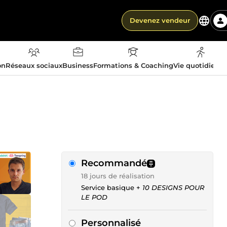
Devenez vendeur
on
Réseaux sociaux
Business
Formations & Coaching
Vie quotidienn
Recommandé
18 jours de réalisation
Service basique +
10 DESIGNS POUR
LE POD
Personnalisé