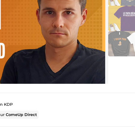
on KDP
sur
ComeUp Direct