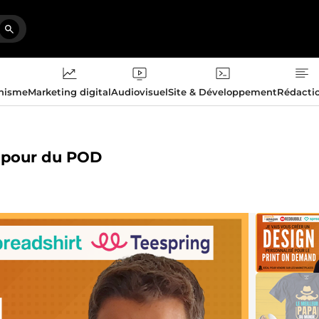
phisme
Marketing digital
Audiovisuel
Site & Développement
Rédacti
t pour du POD