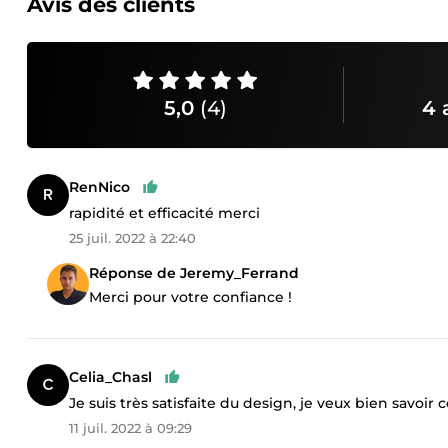
Avis des clients
5,0
(4)
4 
RenNico
rapidité et efficacité merci
25 juil. 2022 à 22:40
Réponse de Jeremy_Ferrand
Merci pour votre confiance !
Celia_Chasl
Je suis très satisfaite du design, je veux bien savoi
11 juil. 2022 à 09:29