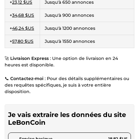
+
23,12 $US
Jusqu'à 650 annonces
+
34,68 $US
Jusqu'à 900 annonces
+
46,24 $US
Jusqu'à 1200 annonces
+
57,80 $US
Jusqu'à 1550 annonces
🚀
Livraison Express
: Une option de livraison en 24
heures est disponible.
📞
Contactez-moi
: Pour des détails supplémentaires ou
des requêtes spécifiques, je suis à votre entière
disposition.
Je vais extraire les données du site
LeBonCoin
pour 17,34 $US
Service basique
18,82 $US