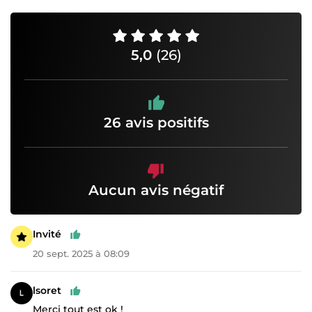
5,0
(26)
26 avis positifs
Aucun avis négatif
Invité
20 sept. 2025 à 08:09
lsoret
Merci tout est ok !