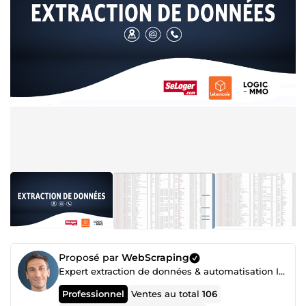
Proposé par
WebScraping
Expert extraction de données & automatisation IA | Python, n8n, Make | +100 projets livrés
Professionnel
Ventes au total
106