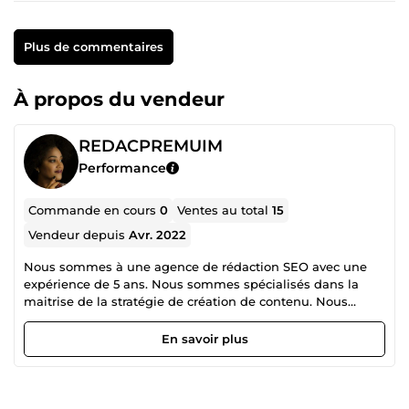
Plus de commentaires
À propos du vendeur
REDACPREMUIM
Performance
Commande en cours
0
Ventes au total
15
Vendeur depuis
Avr. 2022
Nous sommes à une agence de rédaction SEO avec une
expérience de 5 ans. Nous sommes spécialisés dans la
maitrise de la stratégie de création de contenu. Nous
avons fait du référencement naturel un cheval de bataille.
Nous produisons aussi des fiches de produits, des articles
En savoir plus
optimisés SEO et d’autres types de textes pour valoriser
votre entreprise ou votre projet. Vous obtiendrez ainsi une
visibilité accrue sur les réseaux sociaux et les moteurs de
recherche. En faisant appel à nos services, vous recevrez