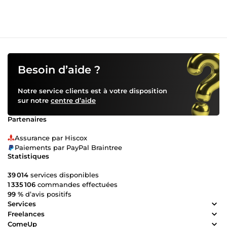
un travail sans plagiat, personnalisé, sans fautes et
optimisé SEO. En plus de respecter vos consignes, nous
vous accompagnons en fonction de vos demandes sur le
moyen comme sur le long terme. Notre équipe de
rédacteurs et relecteurs est disponible pour répondre à vos
messages tous les jours.
Besoin d’aide ?
Notre service clients est à votre disposition
sur notre
centre d’aide
Partenaires
Assurance par Hiscox
Paiements par PayPal Braintree
Statistiques
39 014
services disponibles
1 335 106
commandes effectuées
99 %
d’avis positifs
Services
Freelances
ComeUp