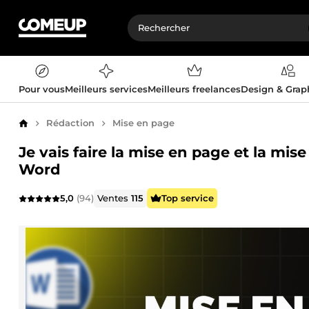
Pour vous
Meilleurs services
Meilleurs freelances
Design & Gra
Rédaction
Mise en page
Accueil
Je vais faire la mise en page et la m
Word
5,0
(94)
Ventes
115
Top service