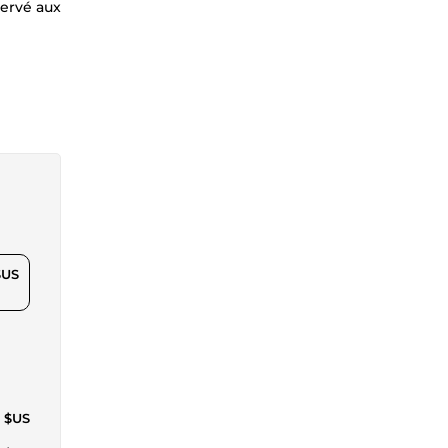
servé aux
$US
9 $US