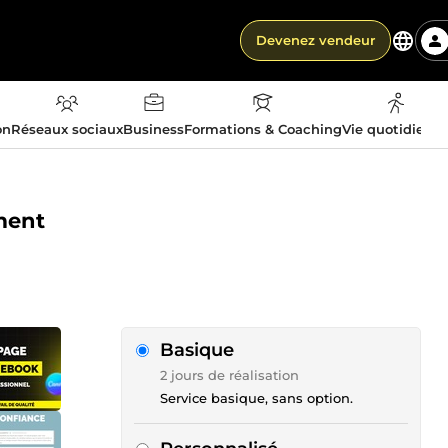
Devenez vendeur
on
Réseaux sociaux
Business
Formations & Coaching
Vie quotidienn
ument
Basique
2 jours de réalisation
Service basique, sans option.