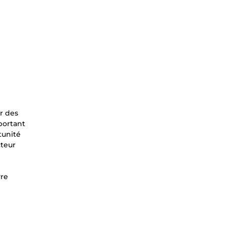
ir des
portant
tunité
cteur
vre