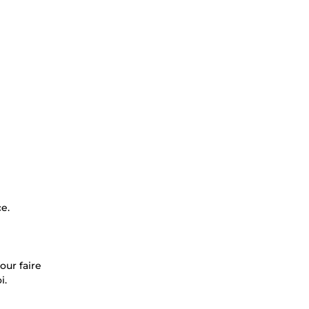
e.
our faire
i.