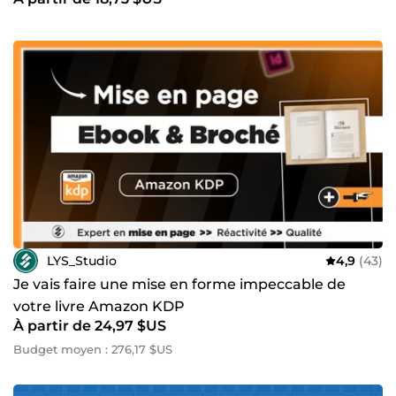
visuelle
LYS_Studio
4,9
(43)
Je vais faire une mise en forme impeccable de
votre livre Amazon KDP
À partir de 24,97 $US
Budget moyen : 276,17 $US