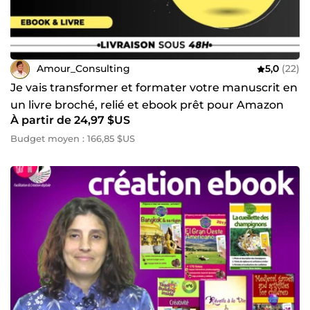
Amour_Consulting
5,0
(22)
Je vais transformer et formater votre manuscrit en
un livre broché, relié et ebook prêt pour Amazon
À partir de 24,97 $US
KDP
Budget moyen : 166,85 $US