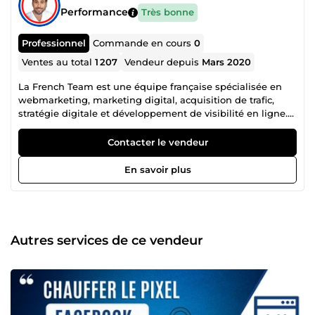
Performance
Très bonne
Professionnel
Commande en cours
0
Ventes au total
1 207
Vendeur depuis
Mars 2020
La French Team est une équipe française spécialisée en
webmarketing, marketing digital, acquisition de trafic,
stratégie digitale et développement de visibilité en ligne.
Notre collectif regroupe plusieurs profils complémentaires,
âgés de 21 à 39 ans, chacun expert dans son domaine :
Contacter le vendeur
publicité Facebook Ads, Instagram Ads, Snapchat Ads,
Google Ads, création de site web, tunnel de vente,
En savoir plus
copywriting, génération de leads, branding, growth
hacking, automation, stratégie réseaux sociaux,
référencement, conversion et visibilité business. Cette
diversité de compétences nous permet de proposer une
approche complète, efficace et orientée résultats. Là où
Autres services de ce vendeur
beaucoup s’arrêtent à la théorie, nous mettons en place
des actions concrètes pour attirer plus de clients,
développer votre présence en ligne, améliorer votre image
de marque et booster votre chiffre d’affaires. Notre arrivée
sur ComeUp a un objectif simple : rendre accessibles des
compétences habituellement réservées à des structures