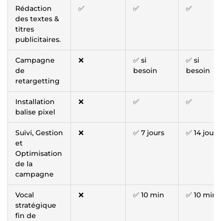
Rédaction
✅
✅
✅
des textes &
titres
publicitaires.
Campagne
❌
✅ si
✅ si
de
besoin
besoin
retargetting
Installation
❌
✅
✅
balise pixel
Suivi, Gestion
❌
✅ 7 jours
✅ 14 jours
et
Optimisation
de la
campagne
Vocal
❌
✅ 10 min
✅ 10 min
stratégique
fin de