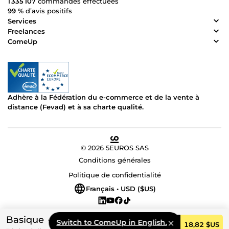
1 335 107
commandes effectuées
99 %
d’avis positifs
Services
Freelances
ComeUp
Adhère à la Fédération du e-commerce et de la vente à
distance (Fevad) et à sa charte qualité.
© 2026 5EUROS SAS
Conditions générales
Politique de confidentialité
Français • USD ($US)
Basique
Switch to ComeUp in English.
Commander
18,82 $US