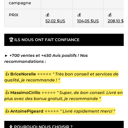
campagne
PRIX
💰
💰
💰
52,02 $US
104,05 $US
208,10 $U
🏆
ILS NOUS ONT FAIT CONFIANCE
►
+700 ventes et +450 Avis positifs ! Nos
recommandations :
👍
BriceNorelle
⭐⭐⭐⭐⭐
" Très bon conseil et services de
qualité, je recommande ! "
👍
MassimoCirillo
⭐⭐⭐⭐⭐
" Super, de bon conseil. Livré en
plus avec des bonus gratuit, je recommande "
👍
AntoinePigeard
⭐⭐⭐⭐⭐
" Livré rapidement merci "
🤷
POURQUOI NOUS CHOISIR ?