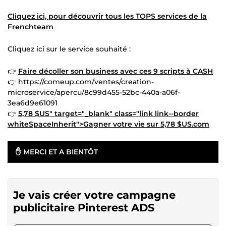
Cliquez ici, pour découvrir tous les TOPS services de la
Frenchteam
Cliquez ici sur le service souhaité :
👉
Faire décoller son business avec ces 9 scripts à CASH
👉 https://comeup.com/ventes/creation-
microservice/apercu/8c99d455-52bc-440a-a06f-
3ea6d9e61091
👉
5,78 $US" target="_blank" class="link link--border
whiteSpaceInherit">Gagner votre vie sur
5,78 $US
.com
✋ MERCI ET A BIENTÔT
Je vais créer votre campagne
publicitaire Pinterest ADS