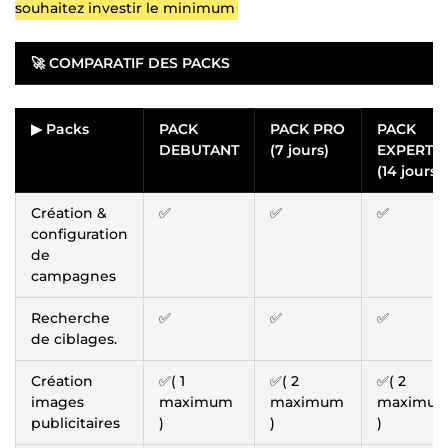
souhaitez investir le minimum
🚀
COMPARATIF DES PACKS
▶ Packs
PACK
PACK PRO
PACK
DEBUTANT
(7 jours)
EXPERT
(14 jours)
Création &
✅
✅
✅
configuration
de
campagnes
Recherche
✅
✅
✅
de ciblages.
Création
✅( 1
✅( 2
✅( 2
images
maximum
maximum
maximu
publicitaires
)
)
)