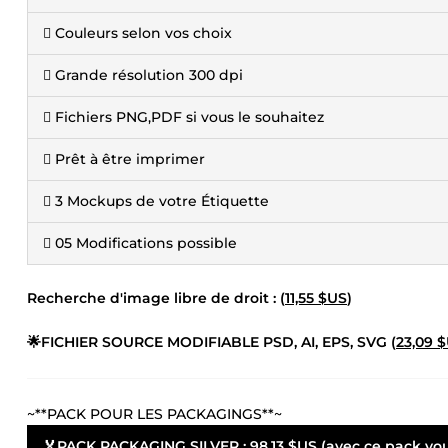
 Couleurs selon vos choix
 Grande résolution 300 dpi
 Fichiers PNG,PDF si vous le souhaitez
 Prêt à être imprimer
 3 Mockups de votre Étiquette
 05 Modifications possible
Recherche d'image libre de droit : (
11,55 $US
)
🌟FICHIER SOURCE MODIFIABLE PSD, AI, EPS, SVG (
23,09 
~**PACK POUR LES PACKAGINGS**~
🏅PACK PACKAGING SILVER :
98,13 $US
(avec ce pack vou