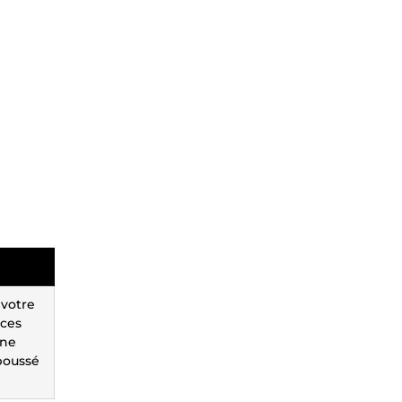
 votre
nces
une
poussé