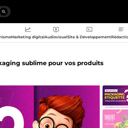
phisme
Marketing digital
Audiovisuel
Site & Développement
Rédacti
ckaging sublime pour vos produits