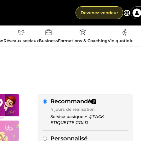
Devenez vendeur
on
Réseaux sociaux
Business
Formations & Coaching
Vie quotidienn
Recommandé
4 jours de réalisation
Service basique +
🥇PACK
ETIQUETTE GOLD
Personnalisé