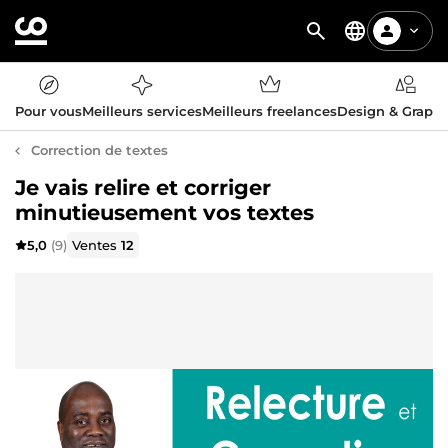
Pour vous
Meilleurs services
Meilleurs freelances
Design & Graph
Correction de textes
Je vais relire et corriger
minutieusement vos textes
5,0
(9)
Ventes
12