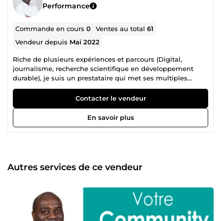
Performance
Commande en cours
0
Ventes au total
61
Vendeur depuis
Mai 2022
Riche de plusieurs expériences et parcours (Digital,
journalisme, recherche scientifique en développement
durable), je suis un prestataire qui met ses multiples
compétences à votre service. Mes offres concernent la
construction de site web, le marketing digital, la
Contacter le vendeur
communication-média, le conseil en éco-responsabilité
pour l'image de vos activités, la relecture et correction de
En savoir plus
document. Je garantis un service de qualité, créatif et une
relation client unique en son genre. Vous avez un besoin ?
Parlons-en, sans attendre !
Autres services de ce vendeur