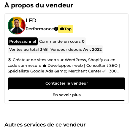
À propos du vendeur
LFD
Performance
Top
Professionnel
Commande en cours
0
Ventes au total
348
Vendeur depuis
Avr. 2022
🌟 Créateur de sites web sur WordPress, Shopify ou en
code sur-mesure 💼 Développeur web | Consultant SEO |
Spécialiste Google Ads &amp; Merchant Center ✅ +300
clients satisfaits | 8 ans d’expérience 🛠️ Sites vitrines, e-
commerce, blogs, réservations, portfolios, etc. 🧩 Spécialiste
Contacter le vendeur
du développement de sections personnalisées sur Shopify
🎯 Design pro, performance, solutions sur mesure 📈
En savoir plus
Stratégies SEO puissantes pour booster votre visibilité 🚀
Maîtrise de Google Ads, Search Console, Analytics et
Merchant Center 🔗 SEO technique + backlinks de qualité =
résultats concrets 💬 Prêt à lancer ou améliorer votre site ?
Parlons-en sur ComeUp ! 👉 Cliquez sur &quot;Contacter le
Autres services de ce vendeur
vendeur&quot; pour démarrer. NB : Pour certains services
liés à votre site web, il peut être nécessaire de dupliquer