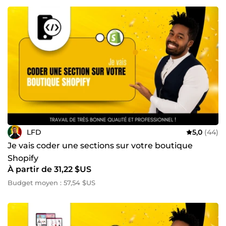
votre site, par exemple sur Shopify, ou d’effectuer une
sauvegarde via une extension WordPress, ou encore sur
une autre plateforme. Cette procédure permet de garantir
la sécurité de votre site principal et d'éviter tout risque de
dommage, car j’en suis responsable durant l’intervention.
Si vous constatez cette duplication ou sauvegarde, sachez
que cela est fait uniquement dans votre intérêt et non
pour conserver votre site. C’est une recommandation
standard dans le domaine du développement web afin
d’assurer la protection de votre site. Merci.
LFD
5,0
(44)
Je vais coder une sections sur votre boutique
Shopify
À partir de 31,22 $US
Budget moyen : 57,54 $US