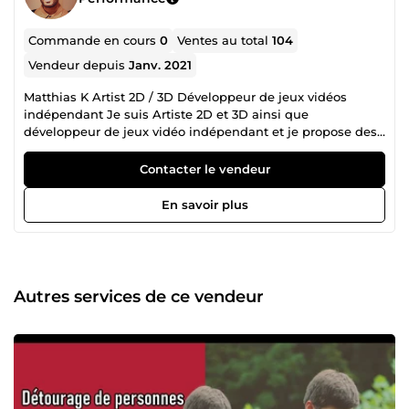
Commande en cours
0
Ventes au total
104
Vendeur depuis
Janv. 2021
Matthias K Artist 2D / 3D Développeur de jeux vidéos
indépendant Je suis Artiste 2D et 3D ainsi que
développeur de jeux vidéo indépendant et je propose des
solutions artistiques innovantes à une clientèle variée.
Depuis ma plus tendre enfance, je m’intéresse au dessin,
Contacter le vendeur
images de synthèse et jeux vidéos en m’exerçant à la
pratique de ces diverses compétences. Depuis, j’ai
En savoir plus
développé mon propre style et je propose une approche
unique pour chacun de mes projets. Du concept à la
production finale, je vous garantis un résultat unique.
Parcourez mon site pour en apprendre plus sur les projets
auxquels j’ai participé et n’hésitez pas à me contacter si
Autres services de ce vendeur
vous avez la moindre question. Ce serait un plaisir
d’échanger avec vous.