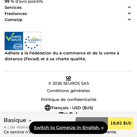
99 %
d’avis positifs
Services
Freelances
ComeUp
Adhère à la Fédération du e-commerce et de la vente à
distance (Fevad) et à sa charte qualité.
© 2026 5EUROS SAS
Conditions générales
Politique de confidentialité
Français • USD ($US)
Basique
Commander
18,82 $US
4 j de réalisation
Switch to ComeUp in English.
Ce service n’est actuellement pas disponible à la vente.