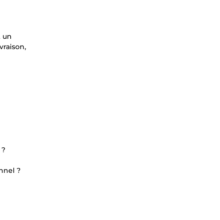
t un
vraison,
 ?
nnel ?