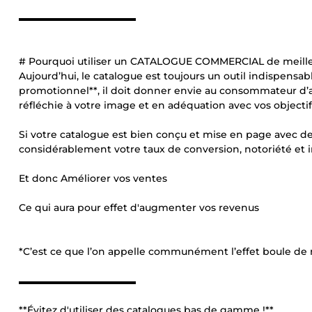
▬▬▬▬▬▬▬▬▬▬▬▬
# Pourquoi utiliser un CATALOGUE COMMERCIAL de meilleur
Aujourd’hui, le catalogue est toujours un outil indispensab
promotionnel**, il doit donner envie au consommateur d’ac
réfléchie à votre image et en adéquation avec vos objectif
Si votre catalogue est bien conçu et mise en page avec d
considérablement votre taux de conversion, notoriété e
Et donc Améliorer vos ventes
Ce qui aura pour effet d'augmenter vos revenus
*C’est ce que l’on appelle communément l’effet boule de 
▬▬▬▬▬▬▬▬▬▬▬▬
**Évitez d'utiliser des catalogues bas de gamme !**