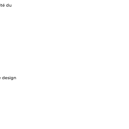
ité du
le design