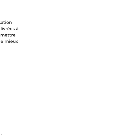
cation
livrées à
c mettre
de mieux