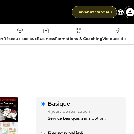
Devenez vendeur
on
Réseaux sociaux
Business
Formations & Coaching
Vie quotidienn
Basique
4 jours de réalisation
Service basique, sans option.
Personnalisé