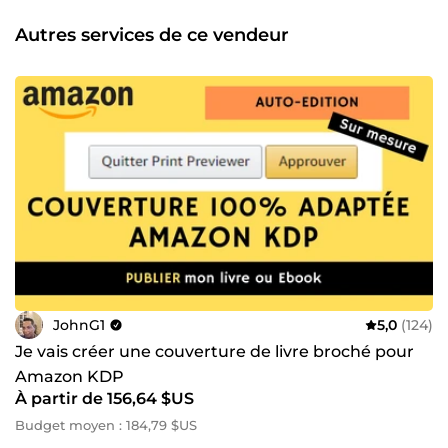
Plus de 24 ans d'expériences ⭐ + de 1913 clients livrés 📞
Disponible 6j/7 👉 Cliquez sur &quot;Me contacter&quot; et
Autres services de ce vendeur
on discute de vos objectifs, pour trouver ensemble la
meilleure stratégie !
JohnG1
5,0
(124)
Je vais créer une couverture de livre broché pour
Amazon KDP
À partir de 156,64 $US
Budget moyen : 184,79 $US