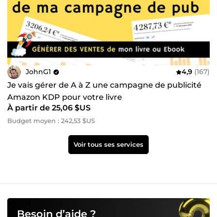
JohnG1
4,9
(167)
Je vais gérer de A à Z une campagne de publicité
Amazon KDP pour votre livre
À partir de 25,06 $US
Budget moyen : 242,53 $US
Voir tous ses services
Besoin d’aide ?