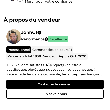
⭐⭐⭐ Merci pour votre confiance !
À propos du vendeur
JohnG1
Performance
Excellente
Professionnel
Commandes en cours
11
Ventes au total
1 938
Vendeur depuis
Oct. 2020
+ 1606 clients satisfaits 🔥🚀 &quot;Bien-être au
travail&quot; plutôt que &quot;travail au travail&quot; ?
Face à cette tendance croissante, les entreprises françaises
délèguent à Madagascar, les tâches qu’elles ne veulent
plus ou ne peuvent plus faire. Je suis John, français, et je
Contacter le vendeur
pilote vos projets à Madagascar. Déléguez en toute
confiance, nous gérons pour vous ! ✅ MÉTHODE DE
En savoir plus
TRAVAIL Loi de Pareto｜Tim Ferris｜Scrum &amp; Kanban
Au-delà du pognon, l'oseille et la tune, de l'attention, de
l'énergie et de la bienveillance ! 💥 POURQUOI MOI ? ✅