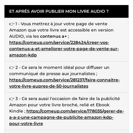
ET APRÈS AVOIR PUBLIER MON LIVRE AUDIO ?
👉 1 - Vous mettrez à jour votre page de vente
Amazon que votre livre est accessible en version
AUDIO, via les
contenus a+
;
https://comeup.com/service/228424/creer-vos-
contenus-a-et-ameliorer-votre-page-de-vente-sur-
amazon-kdp
👉 2 - Ce sera le moment idéal pour diffuser un
communiqué de presse aux journalistes ;
https://comeup.com/service/281237/faire-connaitre-
votre-livre-aupres-de-50-journalistes
👉 3 - Ce sera aussi l'occasion de faire de la publicité
Amazon pour votre livre broché, relié et Ebook
Kindle ;
https://comeup.com/service/178035/gerer-de-
a-a-z-une-campagne-de-publicite-amazon-kdp-
pour-votre-livre