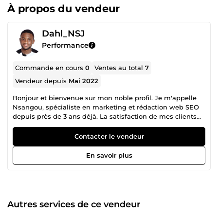
À propos du vendeur
Dahl_NSJ
Performance
Commande en cours
0
Ventes au total
7
Vendeur depuis
Mai 2022
Bonjour et bienvenue sur mon noble profil. Je m'appelle
Nsangou, spécialiste en marketing et rédaction web SEO
depuis près de 3 ans déjà. La satisfaction de mes clients
reste au cœur de ma besogne, car le professionalisme,
qualité de travail rendu et le respect de délai représentent
Contacter le vendeur
mes règles d'or. Diplômé dans le domaine de l'économie
et du marketing, mes compétences techniques et ma
En savoir plus
capacité a capturer une audience grâce à du texte
impactant font de moi un prestataire idéal pour vos
projets qui vont convertir. Je métrais mes compétences au
service de vos projets. Vous avez besoin de plus de clarté
sur mes services ? N'hésitez pas à me contacter. À bientôt,
Autres services de ce vendeur