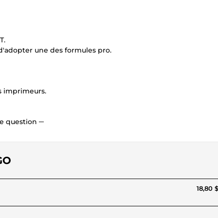
T.
 d'adopter une des formules pro.
s imprimeurs.
re question ─
OGO
18,80 