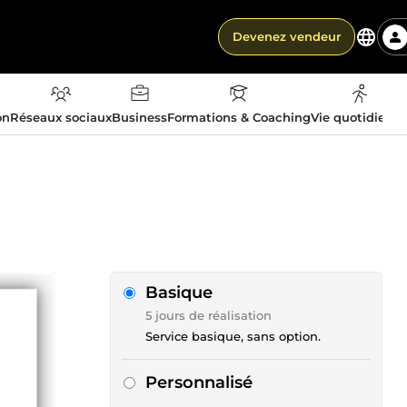
Devenez vendeur
on
Réseaux sociaux
Business
Formations & Coaching
Vie quotidienn
Basique
5 jours de réalisation
Service basique, sans option.
Personnalisé