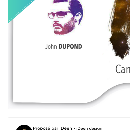
Proposé par
iDeen
•
iDeen design