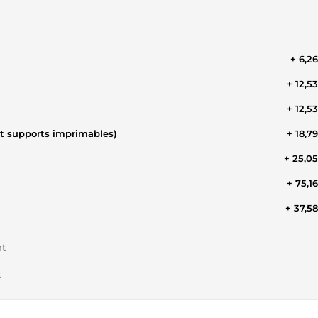
+ 6,2
+ 12,5
+ 12,5
ut supports imprimables)
+ 18,7
+ 25,0
+ 75,1
+ 37,5
nt
t