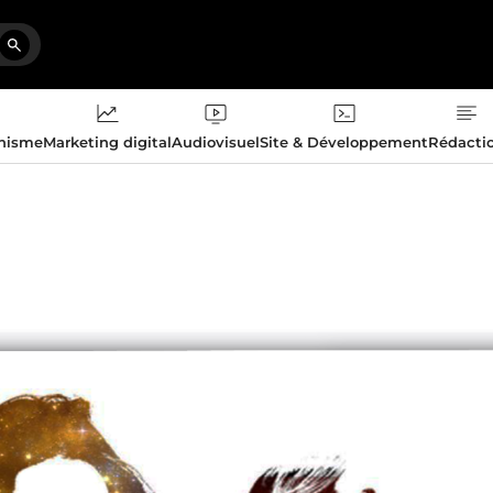
phisme
Marketing digital
Audiovisuel
Site & Développement
Rédacti