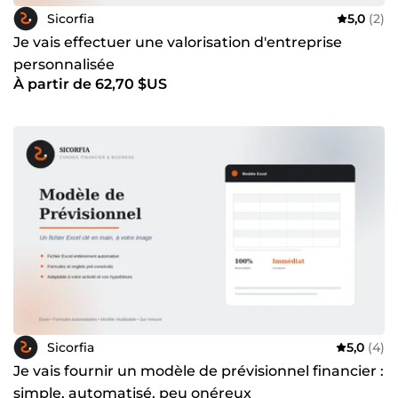
l'inverse. D'un prévisionnel ponctuel à un
Sicorfia
5,0
(2)
accompagnement financier dans la durée, Sicorfia est là
pour que vos chiffres soient prêts, quel que soit votre
Je vais effectuer une valorisation d'entreprise
prochain objectif.
personnalisée
À partir de 62,70 $US
Sicorfia
5,0
(4)
Je vais fournir un modèle de prévisionnel financier :
simple, automatisé, peu onéreux