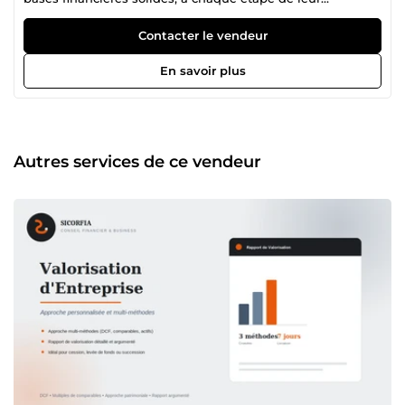
développement. Notre accompagnement va au-delà du
simple prévisionnel financier. Nous intervenons sur
Contacter le vendeur
l'ensemble du conseil financier : prévisionnels et
modélisation financière, gestion de trésorerie, structuration
En savoir plus
financière, et accompagnement continu à mesure que
votre activité évolue. Que vous validiez une idée, prépariez
un dossier bancaire ou un tour de table investisseurs, ou
souhaitiez simplement une vision claire de votre situation
financière, nous sommes là pour vous accompagner. Notre
Autres services de ce vendeur
expérience s'appuie sur un parcours concret en finance
d'entreprise, notamment en fusions-acquisitions
(M&amp;A) chez BNP Paribas. Cette expérience terrain
nous permet de savoir précisément ce qu'une banque ou
un investisseur attend de voir dans vos chiffres, et surtout
pourquoi. ✅ Un accompagnement financier complet, pas
seulement des documents ponctuels ✅ Une expérience
réelle en finance d'entreprise et M&amp;A, pas
uniquement théorique ✅ Des modèles financiers
rigoureux, prêts pour la banque ou les investisseurs ✅ Une
pédagogie claire, même sans bagage financier ✅ Une
veille active sur les outils IA appliqués à la finance Chaque
mission commence de la même façon : comprendre votre
activité avant de construire les chiffres autour — jamais