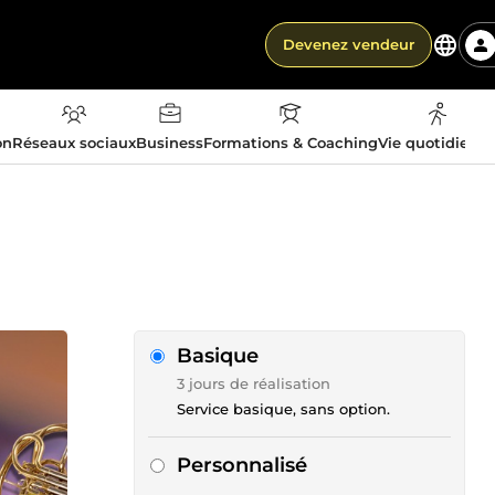
Devenez vendeur
on
Réseaux sociaux
Business
Formations & Coaching
Vie quotidienn
Basique
3 jours de réalisation
Service basique, sans option.
Personnalisé