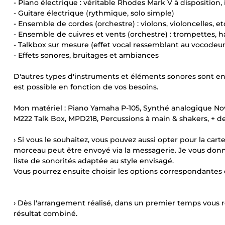
- Piano électrique : véritable Rhodes Mark V à disposition,
- Guitare électrique (rythmique, solo simple)
- Ensemble de cordes (orchestre) : violons, violoncelles, et
- Ensemble de cuivres et vents (orchestre) : trompettes, ha
- Talkbox sur mesure (effet vocal ressemblant au vocodeur,
- Effets sonores, bruitages et ambiances
D'autres types d'instruments et éléments sonores sont env
est possible en fonction de vos besoins.
Mon matériel : Piano Yamaha P-105, Synthé analogique Nov
M222 Talk Box, MPD218, Percussions à main & shakers, + 
› Si vous le souhaitez, vous pouvez aussi opter pour la ca
morceau peut être envoyé via la messagerie. Je vous donne
liste de sonorités adaptée au style envisagé.
Vous pourrez ensuite choisir les options correspondante
› Dès l'arrangement réalisé, dans un premier temps vous r
résultat combiné.