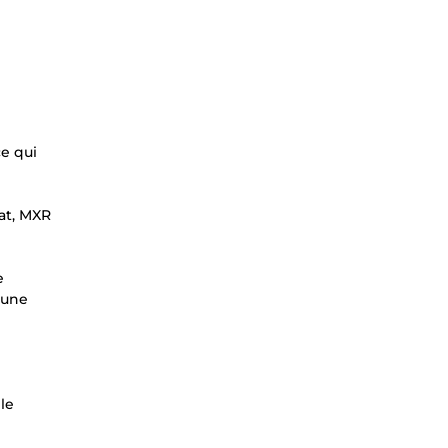
ce qui
at, MXR
e
 une
le