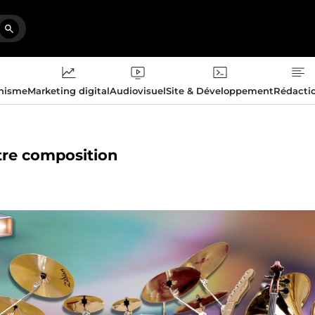
phisme
Marketing digital
Audiovisuel
Site & Développement
Rédacti
otre composition