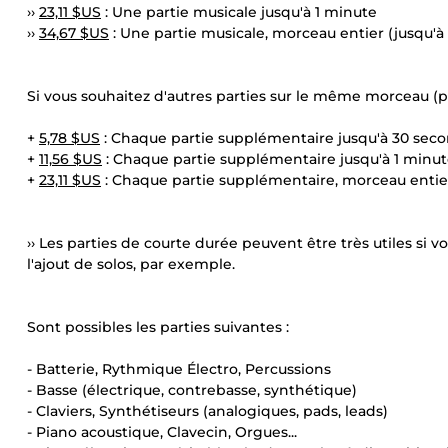
››
23,11 $US
: Une partie musicale jusqu'à 1 minute
››
34,67 $US
: Une partie musicale, morceau entier (jusqu'à
Si vous souhaitez d'autres parties sur le même morceau (plu
+
5,78 $US
: Chaque partie supplémentaire jusqu'à 30 sec
+
11,56 $US
: Chaque partie supplémentaire jusqu'à 1 minu
+
23,11 $US
: Chaque partie supplémentaire, morceau entier
›› Les parties de courte durée peuvent être très utiles si 
l'ajout de solos, par exemple.
Sont possibles les parties suivantes :
- Batterie, Rythmique Électro, Percussions
- Basse (électrique, contrebasse, synthétique)
- Claviers, Synthétiseurs (analogiques, pads, leads)
- Piano acoustique, Clavecin, Orgues...