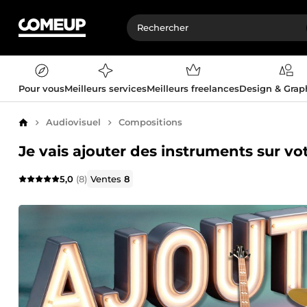
Pour vous
Meilleurs services
Meilleurs freelances
Design & Gra
Audiovisuel
Compositions
Accueil
Je vais ajouter des instruments sur v
5,0
(8)
Ventes
8