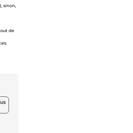
, sinon,
jout de
ces.
$US