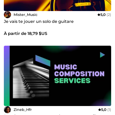
Mister_Music
5,0
(2)
Je vais te jouer un solo de guitare
À partir de 18,79 $US
Zineb_Hfr
5,0
(1)