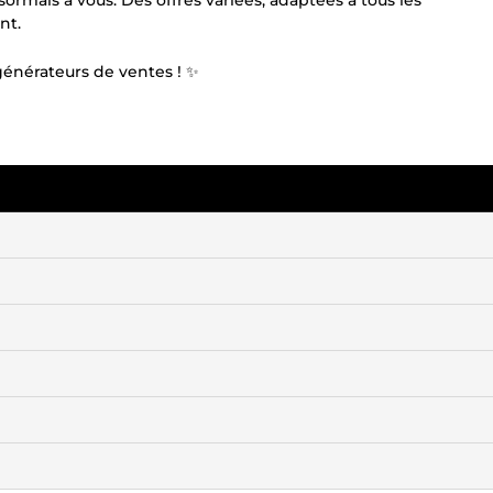
ésormais à vous. Des offres variées, adaptées à tous les
nt.
générateurs de ventes ! ✨