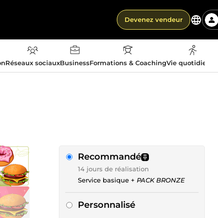
Devenez vendeur
on
Réseaux sociaux
Business
Formations & Coaching
Vie quotidienn
Recommandé
14 jours de réalisation
Service basique +
PACK BRONZE
Personnalisé