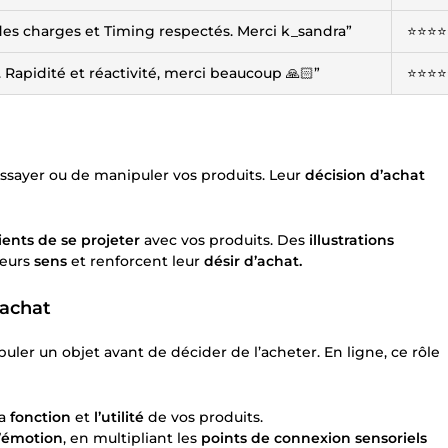
es charges et Timing respectés. Merci k_sandra”
⭐️⭐️⭐️⭐️
. Rapidité et réactivité, merci beaucoup 🙏🏻”
⭐️⭐️⭐️⭐️
d’essayer ou de manipuler vos produits. Leur
décision d’achat
ients de se projeter
avec vos produits. Des
illustrations
leurs
sens
et renforcent leur
désir d’achat.
’achat
ler un objet avant de décider de l’acheter. En ligne, ce rôle
la
fonction
et
l’utilité
de vos produits.
l’émotion
, en multipliant les
points de connexion sensoriels