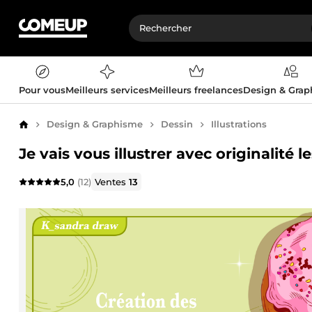
Pour vous
Meilleurs services
Meilleurs freelances
Design & Gra
Design & Graphisme
Dessin
Illustrations
Accueil
Je vais vous illustrer avec originalité l
5,0
(12)
Ventes
13