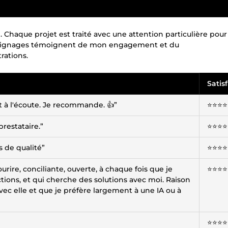
é. Chaque projet est traité avec une attention particulière pour
témoignages témoignent de mon engagement et du
rations.
Satis
t à l'écoute. Je recommande. 👍”
⭐️⭐️⭐️⭐️
restataire.”
⭐️⭐️⭐️⭐️
s de qualité”
⭐️⭐️⭐️⭐️
urire, conciliante, ouverte, à chaque fois que je
⭐️⭐️⭐️⭐️
ions, et qui cherche des solutions avec moi. Raison
vec elle et que je préfère largement à une IA ou à
⭐️⭐️⭐️⭐️