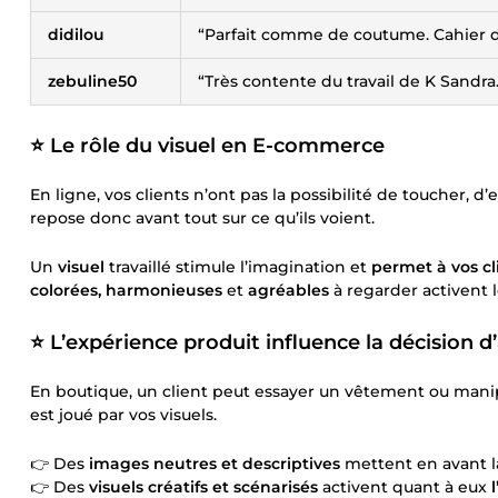
didilou
“Parfait comme de coutume. Cahier d
zebuline50
“Très contente du travail de K Sandra
⭐️ Le rôle du visuel en E-commerce
En ligne, vos clients n’ont pas la possibilité de toucher, 
repose donc avant tout sur ce qu’ils voient.
Un
visuel
travaillé stimule l’imagination et
permet à vos cl
colorées,
harmonieuses
et
agréables
à regarder activent 
⭐️ L’expérience produit influence la décision d
En boutique, un client peut essayer un vêtement ou manipu
est joué par vos visuels.
👉 Des
images neutres et descriptives
mettent en avant 
👉 Des
visuels créatifs et scénarisés
activent quant à eux