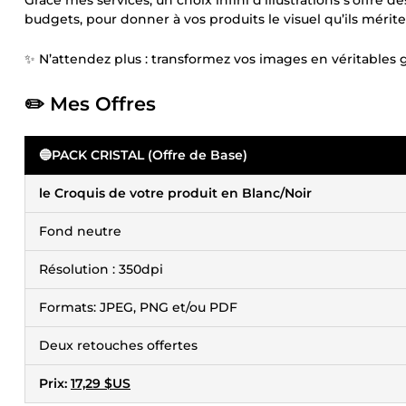
Grâce mes services, un choix infini d’illustrations s’offre d
budgets, pour donner à vos produits le visuel qu’ils mérite
✨ N’attendez plus : transformez vos images en véritables 
✏️ Mes Offres
🔵
PACK CRISTAL (Offre de Base)
le Croquis de votre produit en Blanc/Noir
Fond neutre
Résolution : 350dpi
Formats: JPEG, PNG et/ou PDF
Deux retouches offertes
Prix:
17,29 $US