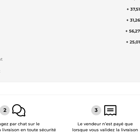
+ 37,5
+ 31,2
+ 56,2
+ 25,0
nt
t
gez par chat sur le
Le vendeur n’est payé que
a livraison en toute sécurité
lorsque vous validez la livraison