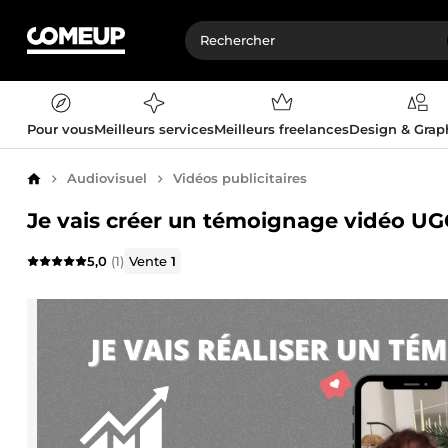
Pour vous
Meilleurs services
Meilleurs freelances
Design & Gra
Audiovisuel
Vidéos publicitaires
Accueil
Je vais créer un témoignage vidéo UG
5,0
(1)
Vente
1