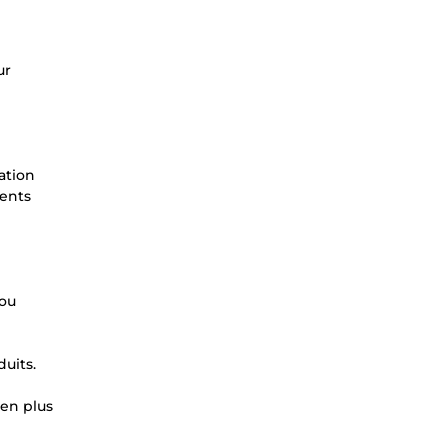
ur
ation
ients
 ou
uits.
 en plus