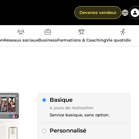
Devenez vendeur
on
Réseaux sociaux
Business
Formations & Coaching
Vie quotidienn
Basique
4 jours de réalisation
Service basique, sans option.
Personnalisé