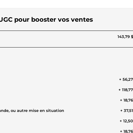
 UGC pour booster vos ventes
143,79 
+ 56,2
+ 118,7
+ 18,7
ande, ou autre mise en situation
+ 37,5
+ 12,5
+ 18,7