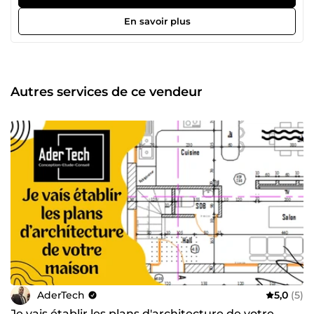
réalise vos : Plans de coffrage, Structures métalliques,
Plans de renforcement, avec tous les détails d’exécution
En savoir plus
nécessaires pour une réalisation sûre et conforme. 🔧
Prestations complètes : Conception &amp; études de
toutes structures (logements, bâtiments industriels,
hangars, abris, garages, stations-service, etc.) Conception
structurelle (tous types) Structures en béton armé
Autres services de ce vendeur
Charpentes métalliques Charpentes en bois Construction
traditionnelle (pierre, pisé, adobe…) Conseil en ingénierie
Métré quantitatif de vos projets
AderTech
5,0
(5)
Je vais établir les plans d'architecture de votre