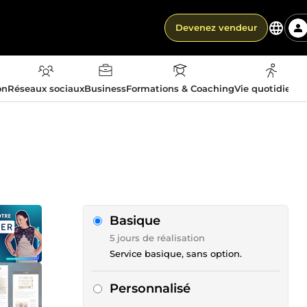
Devenez vendeur
on
Réseaux sociaux
Business
Formations & Coaching
Vie quotidienn
Basique
5 jours de réalisation
Service basique, sans option.
Personnalisé