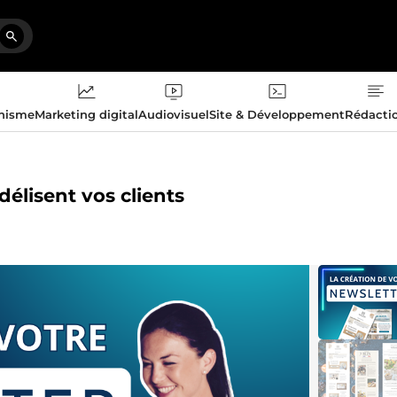
phisme
Marketing digital
Audiovisuel
Site & Développement
Rédacti
délisent vos clients