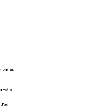
 montres,
n votre
 d'un