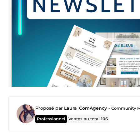
Proposé par
Laura_ComAgency
•
Community M
Professionnel
Ventes au total
106