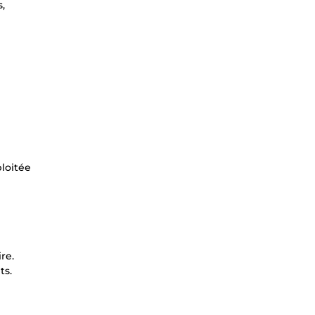
,
ploitée
re.
ts.