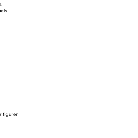
s
uels
r figurer