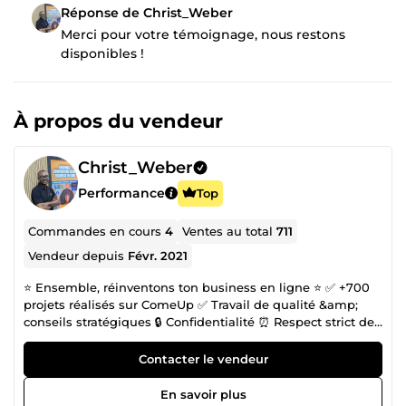
Réponse de Christ_Weber
Merci pour votre témoignage, nous restons
disponibles !
À propos du vendeur
Christ_Weber
Performance
Top
Commandes en cours
4
Ventes au total
711
Vendeur depuis
Févr. 2021
⭐️ Ensemble, réinventons ton business en ligne ⭐️ ✅ +700
projets réalisés sur ComeUp ✅ Travail de qualité &amp;
conseils stratégiques 🔒 Confidentialité ⏰ Respect strict des
délais 👋 Je suis Christ, fondateur de l’agence
DCSTRATEGY. Avec mon équipe, j’accompagne les auteurs
Contacter le vendeur
et entrepreneurs sur Amazon KDP et le marketing digital à
360° pour construire un business rentable. 💬 Contacte-moi
En savoir plus