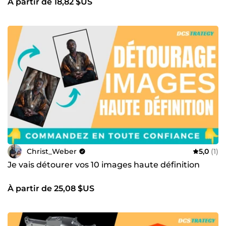
À partir de 18,82 $US
BANNI
Christ_Weber
5,0
(1)
Je vais détourer vos 10 images haute définition
À partir de 25,08 $US