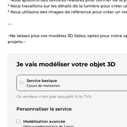
* Nous ajoutons des textures réalistes pour donner de la 
* Nous travaillons sur les détails de la lumière pour créer 
* Nous utilisons des images de référence pour créer un ren
---
~Ne laissez plus vos modèles 3D fades, optez pour notre o
projets.~
Je vais modéliser votre objet 3D
pour 34,57 $US
Service basique
3 jours de réalisation
Ce vendeur n’est pas assujetti à la TVA.
Personnaliser le service
Modélisation avancée
Délai supplémentaire de 2 jours