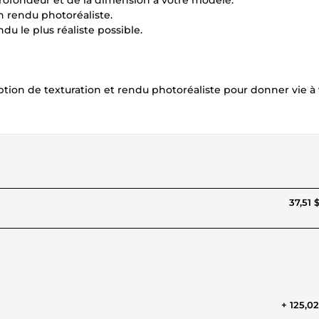
profondeur et de la dimension à votre modèle.
un rendu photoréaliste.
du le plus réaliste possible.
ption de texturation et rendu photoréaliste pour donner vie à
37,51 
+ 125,0