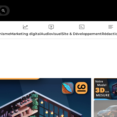
phisme
Marketing digital
Audiovisuel
Site & Développement
Rédacti