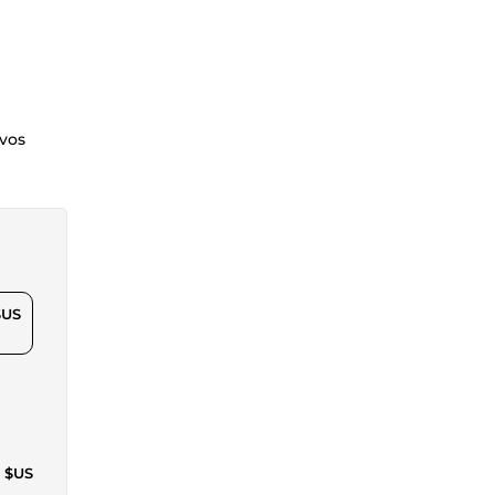
 vos
$US
2 $US