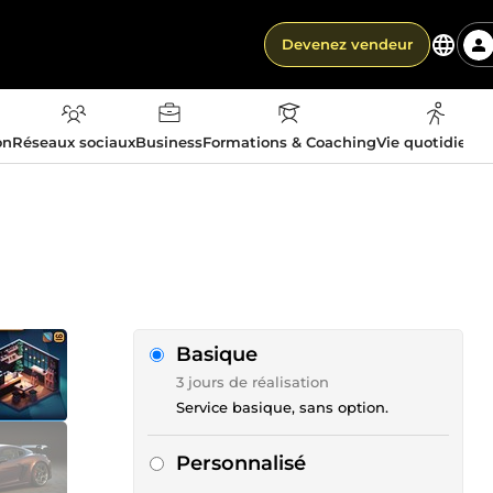
Devenez vendeur
on
Réseaux sociaux
Business
Formations & Coaching
Vie quotidienn
Basique
3 jours de réalisation
Service basique, sans option.
Personnalisé