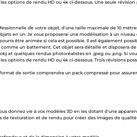
es options de rendu HD ou 4k ci-dessous. Une seule révision 
fessionnelle de votre objet, d'une taille maximale de 10 mètr
s objets en un. Je vous proposerai une modélisation à un niveau
 pourra être animée si cela est possible. Il est également possi
 comme un battement. Cet objet sera détaillé et disposera de
 ou .obj et quelques rendus photoréalistes en .jpeg ou .png. Si vo
es options de rendu HD ou 4k ci-dessous. Trois révisions poss
e format de sortie comprendra un pack compressé pour assurer
 vous donnez vie à vos modèles 3D en les dotant d'une appare
ues de texturation et de rendu pour créer des images de qualité