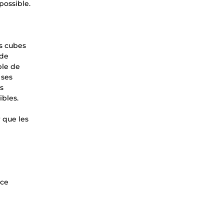
possible.
es cubes
 de
ble de
 ses
us
ibles.
 que les
nce