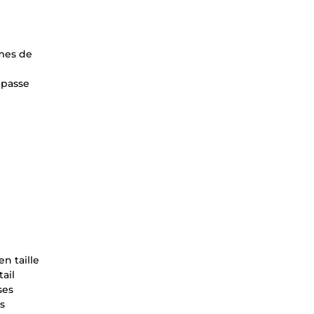
umes de
épasse
n taille
ail
ses
us