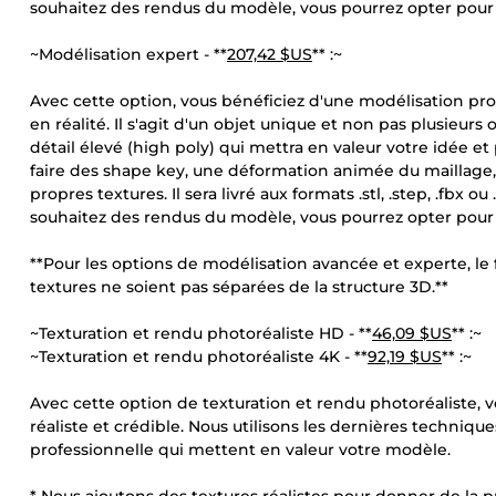
souhaitez des rendus du modèle, vous pourrez opter pour l
~Modélisation expert - **
207,42 $US
** :~
Avec cette option, vous bénéficiez d'une modélisation pro
en réalité. Il s'agit d'un objet unique et non pas plusieur
détail élevé (high poly) qui mettra en valeur votre idée et
faire des shape key, une déformation animée du maillage,
propres textures. Il sera livré aux formats .stl, .step, .fbx
souhaitez des rendus du modèle, vous pourrez opter pour l
**Pour les options de modélisation avancée et experte, l
textures ne soient pas séparées de la structure 3D.**
~Texturation et rendu photoréaliste HD - **
46,09 $US
** :~
~Texturation et rendu photoréaliste 4K - **
92,19 $US
** :~
Avec cette option de texturation et rendu photoréaliste,
réaliste et crédible. Nous utilisons les dernières techniq
professionnelle qui mettent en valeur votre modèle.