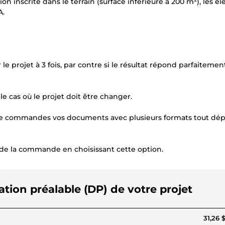
on inscrite dans le terrain (surface inférieure à 200 m²), les él
A.
e projet à 3 fois, par contre si le résultat répond parfaitemen
e cas où le projet doit être changer.
ire de commandes vos documents avec plusieurs formats tout d
s de la commande en choisissant cette option.
ration préalable (DP) de votre projet
31,26 