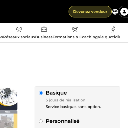
Devenez vendeur
on
Réseaux sociaux
Business
Formations & Coaching
Vie quotidienn
Basique
5 jours de réalisation
Service basique, sans option.
Personnalisé