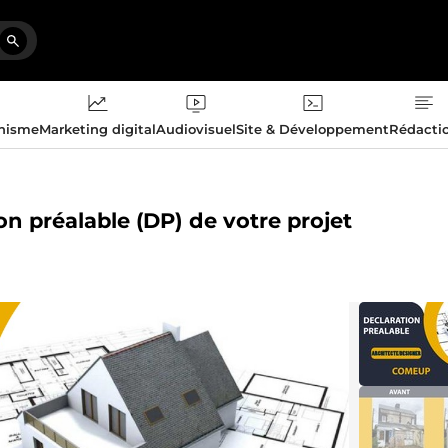
phisme
Marketing digital
Audiovisuel
Site & Développement
Rédacti
ion préalable (DP) de votre projet