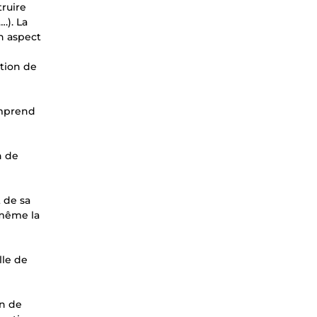
ruire
.). La
n aspect
ation de
omprend
n de
 de sa
 même la
lle de
an de