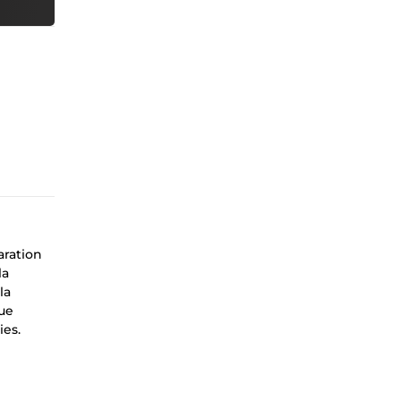
aration
la
la
que
ies.