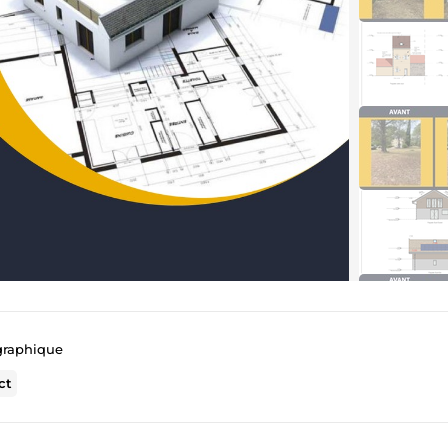
 graphique
ct