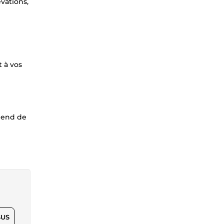
évations,
t à vos
épend de
$US