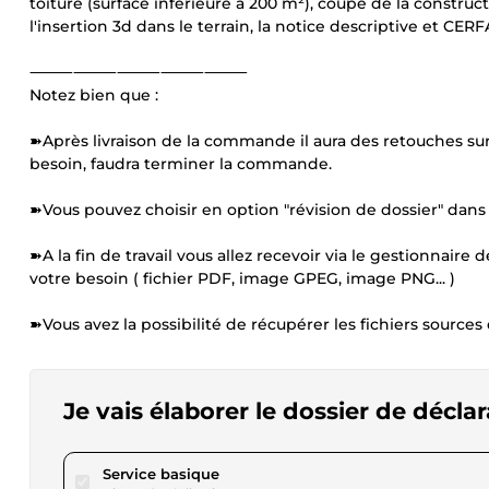
toiture (surface inférieure à 200 m²), coupe de la constructi
l'insertion 3d dans le terrain, la notice descriptive et CERF
⸻⸻⸻⸻⸻
Notez bien que :
➽Après livraison de la commande il aura des retouches sur l
besoin, faudra terminer la commande.
➽Vous pouvez choisir en option "révision de dossier" dans l
➽A la fin de travail vous allez recevoir via le gestionna
votre besoin ( fichier PDF, image GPEG, image PNG... )
➽Vous avez la possibilité de récupérer les fichiers source
Je vais élaborer le dossier de décla
pour 28,81 $US
Service basique