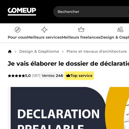
Pour vous
Meilleurs services
Meilleurs freelances
Design & Gra
Design & Graphisme
Plans et travaux d'architecture
Accueil
Je vais élaborer le dossier de déclarat
5,0
(187)
Ventes
246
Top service