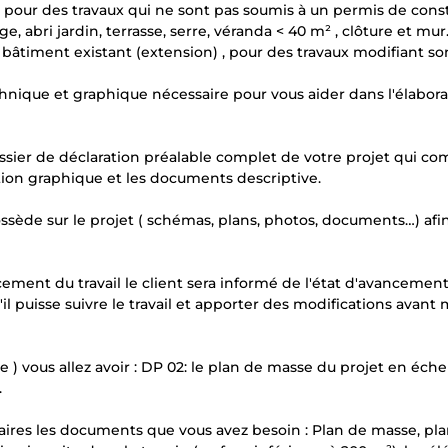
 pour des travaux qui ne sont pas soumis à un permis de const
e, abri jardin, terrasse, serre, véranda < 40 m² , clôture et mur…
 bâtiment existant (extension) , pour des travaux modifiant so
chnique et graphique nécessaire pour vous aider dans l'élabor
ossier de déclaration préalable complet de votre projet qui c
rtion graphique et les documents descriptive.
ssède sur le projet ( schémas, plans, photos, documents…) afi
nt du travail le client sera informé de l'état d'avancement
 puisse suivre le travail et apporter des modifications avant
e ) vous allez avoir : DP 02: le plan de masse du projet en éche
.
res les documents que vous avez besoin : Plan de masse, pl