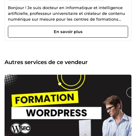
Bonjour ! Je suis docteur en informatique et intelligence
artificielle, professeur universitaire et créateur de contenu
numérique sur mesure pour les centres de formations
(avec la revente de mes droits d'auteur). Aujourd’hui, j’ai
décidé de partager mes connaissances et mon expertise
En savoir plus
avec vous. Cela me permettra de combiner entre ma
passion et mon travail. Ainsi, j’arrive à voir le monde de
travail d’une nouvelle perspective où je suis beaucoup plus
heureux qu’avant et surtout, plus libre. Cette passion m’a
permis de créer un portefeuille de plus de 100 formations
Autres services de ce vendeur
dont 10 qui sont considérées Best-Seller sur la plateforme
Udemy où je suis classé Meilleur Formateur. D’ailleurs, on
ne peut pas nier que le digital constitue une très grande
partie de nos vies. Il faut le maîtriser parfaitement pour
obtenir des résultats optimaux. En effet, certains outils,
tels que Facebook Ads, Google Ads et LinkedIn Ads sont
également abordés et bien détaillés pour vous assister à
mieux comprendre leur importance et en quoi ils vous
seront idéalement utiles. Mon objectif est le suivant :
Partager mes connaissances d’une façon simple, concise
et conviviale avec de simples stratégies pratiques afin que
tout le monde puisse en tirer profit le plus rapidement
possible et de manière efficace.