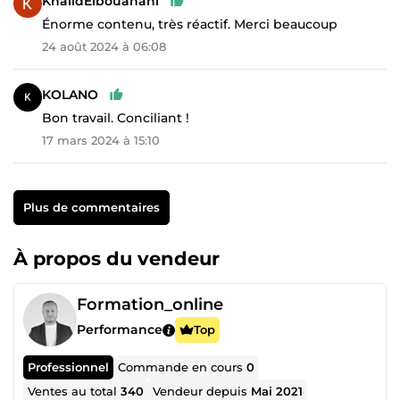
KhalidElbouanani
Énorme contenu, très réactif. Merci beaucoup
24 août 2024 à 06:08
KOLANO
Bon travail. Conciliant !
17 mars 2024 à 15:10
Plus de commentaires
À propos du vendeur
Formation_online
Performance
Top
Professionnel
Commande en cours
0
Ventes au total
340
Vendeur depuis
Mai 2021