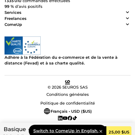
1 335 010
commandes effectuées
99 %
d’avis positifs
Services
Freelances
ComeUp
Adhère à la Fédération du e-commerce et de la vente à
distance (Fevad) et à sa charte qualité.
© 2026 5EUROS SAS
Conditions générales
Politique de confidentialité
Français • USD ($US)
Basique
Switch to ComeUp in English.
Commander
25,00 $US