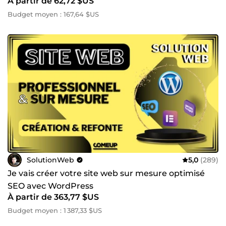
À partir de 62,72 $US
mesure orientées résultats ✨ Prêt à concrétiser votre projet
Budget moyen : 167,64 $US
digital ? 👉 Contactez-moi pour un devis personnalisé et
un appel découverte ! Je serais ravi de discuter de votre
vision et de vous proposer la solution parfaite pour booster
votre activité en ligne. 😊
SolutionWeb
5,0
(289)
Je vais créer votre site web sur mesure optimisé
SEO avec WordPress
À partir de 363,77 $US
Budget moyen : 1 387,33 $US