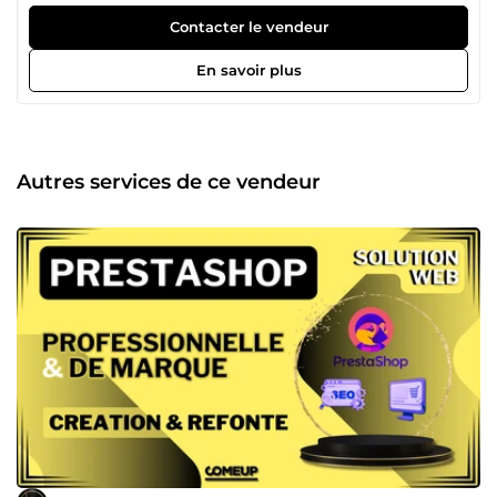
e-commerce performantes. 🔧 Mes domaines d'expertise
Création de Sites Web WordPress Sur Mesure (Elementor
Contacter le vendeur
Pro, Divi, thèmes custom) Réalisation de Boutiques E-
commerce Performantes (WooCommerce, PrestaShop,
En savoir plus
Shopify) Optimisation SEO Technique &amp; Contenu
Refonte &amp; Migration de Sites web 🏗️ Portfolio - mes
réalisations Sites vitrines et boutiques en ligne élégants :
🌐 https://illith.com 🌐 https://neo-group.be 🌐
https://ulyxa.com 🌐 https://www.izilink.fr 🌐
Autres services de ce vendeur
https://laturbineasaveurs.com 🌐 https://silkyassur.fr De
nombreux autres projets disponibles sur demande 🎯 Ce
que je peux faire pour vous : ✅ Création de site WordPress
professionnel : Un site moderne, rapide et optimisé pour
Google. ✅ Boutique e-commerce performante :
WooCommerce ou PrestaShop optimisés pour la
conversion. ✅ Refonte de site web : Modernisation design,
performance et SEO. ✅ Optimisation SEO : Amélioration du
positionnement Google. ✅ Maintenance et sécurité : Site
sécurisé, rapide et toujours à jour. ⚡ Mon processus de
travail 🔹 Écoute &amp; Analyse – Compréhension
approfondie de vos besoins 🔹 Conception &amp;
Stratégie – Wireframes et planning détaillé 🔹
Développement Sur Mesure – Code propre et optimisé 🔹
Tests &amp; Optimisations – Responsive, SEO,