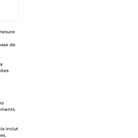
 mesure
 base de
.
la
ites
es
léments
la inclut
es.