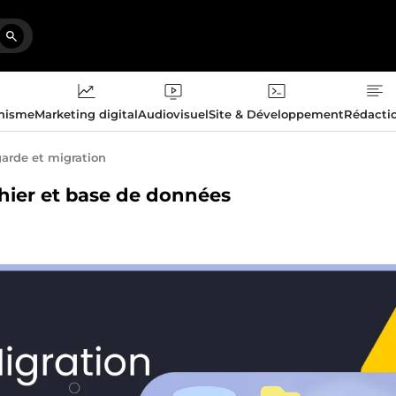
phisme
Marketing digital
Audiovisuel
Site & Développement
Rédacti
arde et migration
chier et base de données