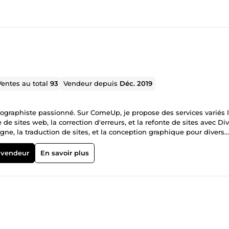
Ventes au total
93
Vendeur depuis
Déc. 2019
ographiste passionné. Sur ComeUp, je propose des services variés l
de sites web, la correction d'erreurs, et la refonte de sites avec Div
gne, la traduction de sites, et la conception graphique pour divers
vraison et j'ai reçu de nombreux avis positifs pour mon travail.
 vendeur
En savoir plus