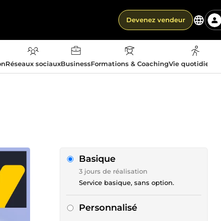
Devenez vendeur
on
Réseaux sociaux
Business
Formations & Coaching
Vie quotidienn
Basique
3 jours de réalisation
Service basique, sans option.
Personnalisé