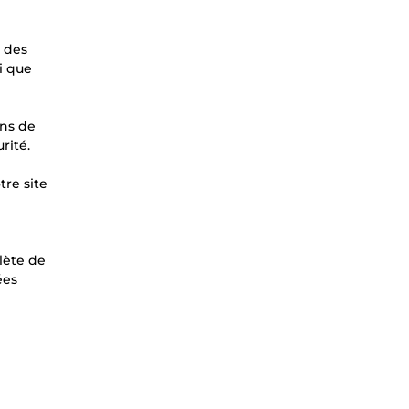
e des
i que
ons de
rité.
tre site
lète de
ées