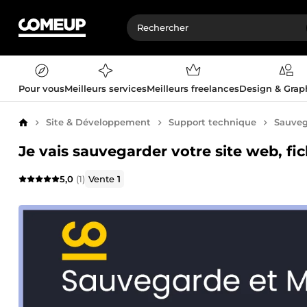
Pour vous
Meilleurs services
Meilleurs freelances
Design & Gra
Site & Développement
Support technique
Sauveg
Accueil
Je vais sauvegarder votre site web, fi
5,0
(1)
Vente
1