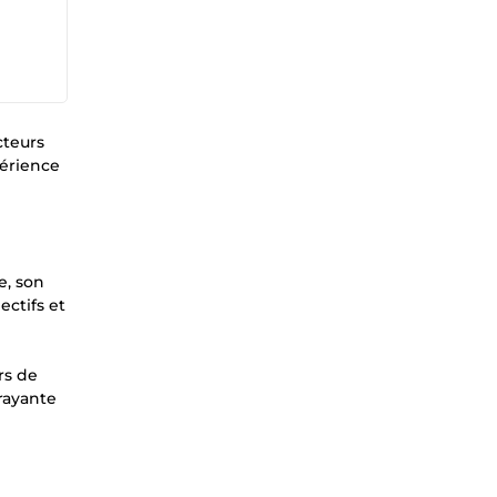
cteurs
périence
e, son
ectifs et
rs de
rayante