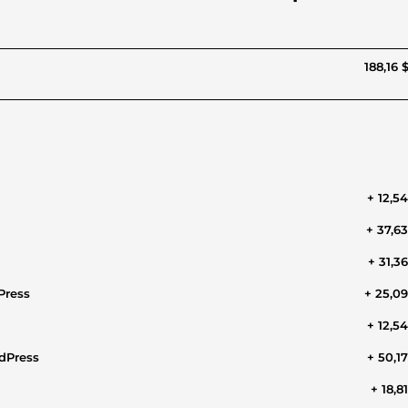
188,16 
+ 12,5
+ 37,6
+ 31,3
Press
+ 25,0
+ 12,5
rdPress
+ 50,1
+ 18,8