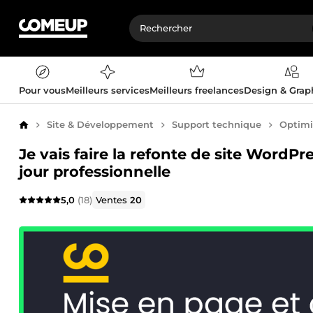
Pour vous
Meilleurs services
Meilleurs freelances
Design & Gra
Site & Développement
Support technique
Optimi
Accueil
Je vais faire la refonte de site WordP
jour professionnelle
5,0
(18)
Ventes
20