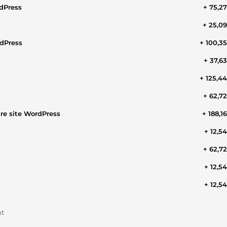
rdPress
+ 75,2
+ 25,0
rdPress
+ 100,3
+ 37,6
+ 125,4
+ 62,7
tre site WordPress
+ 188,1
+ 12,5
+ 62,7
+ 12,5
+ 12,5
nt