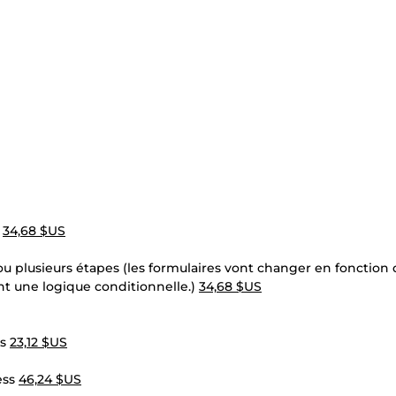
e
34,68 $US
u plusieurs étapes (les formulaires vont changer en fonction 
nt une logique conditionnelle.)
34,68 $US
ss
23,12 $US
ess
46,24 $US