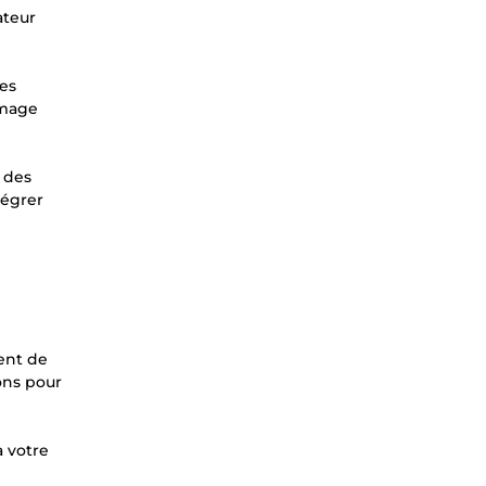
ateur
les
image
e des
tégrer
ment de
ions pour
à votre