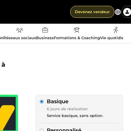
Devenez vendeur
on
Réseaux sociaux
Business
Formations & Coaching
Vie quotidienn
 à
Basique
6 jours de réalisation
Service basique, sans option.
Personnalisé