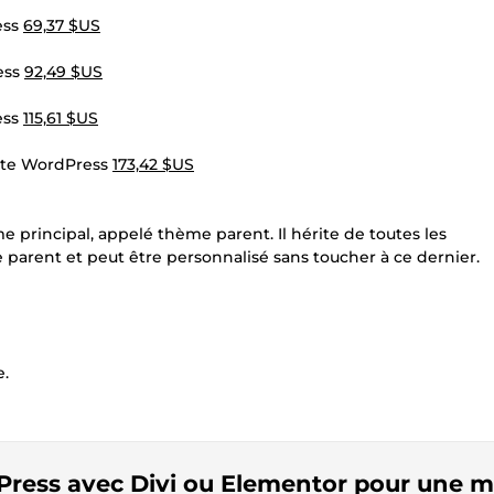
ess
69,37 $US
ess
92,49 $US
ess
115,61 $US
site WordPress
173,42 $US
 principal, appelé thème parent. Il hérite de toutes les
parent et peut être personnalisé sans toucher à ce dernier.
e.
rdPress avec Divi ou Elementor pour une m