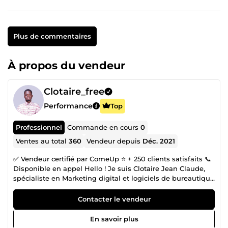
Plus de commentaires
À propos du vendeur
Clotaire_free
Performance
Top
Professionnel
Commande en cours
0
Ventes au total
360
Vendeur depuis
Déc. 2021
✅ Vendeur certifié par ComeUp ⭐ + 250 clients satisfaits 📞
Disponible en appel Hello ! Je suis Clotaire Jean Claude,
spécialiste en Marketing digital et logiciels de bureautique
. Je me plais dans tout ce qui se rapporte à l'informatique,
au digital, au numérique 👉 Je maitrise parfaitement
Contacter le vendeur
Microsoft office (Word, Excel, PowerPoint, Access, MS
Project…) 👉 Je maitrise excellemment les logiciels
En savoir plus
d’analyses et de traitement de données comme R, Stata,