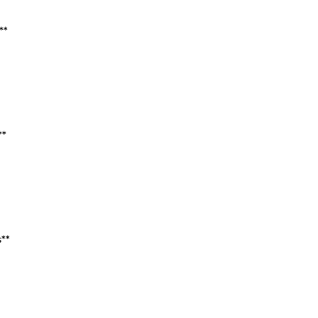
**
**
**