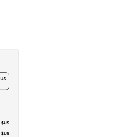
$US
9 $US
7 $US