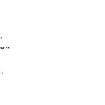
e.
eur de
en