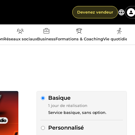
Devenez vendeur
on
Réseaux sociaux
Business
Formations & Coaching
Vie quotidienn
Basique
1 jour de réalisation
Service basique, sans option.
Personnalisé