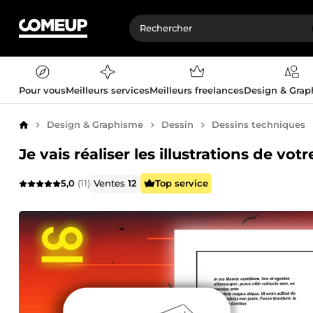
Pour vous
Meilleurs services
Meilleurs freelances
Design & Gra
Design & Graphisme
Dessin
Dessins techniques
Accueil
Je vais réaliser les illustrations de vo
5,0
(11)
Ventes
12
Top service