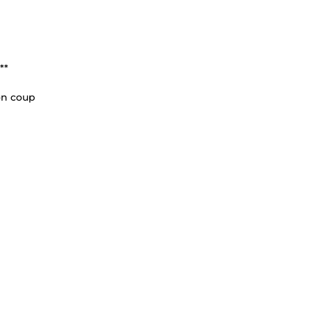
**
bon coup