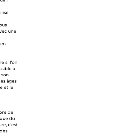
ue !
ilisé
nous
avec une
 en
e si l’on
ssible à
a son
des âges
e et le
mbre de
ique du
re, c’est
 des