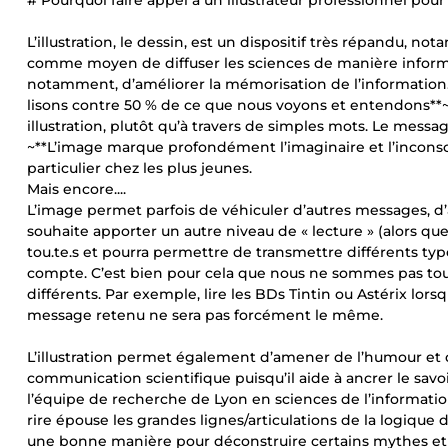
# Pourquoi faire appel à un illustrateur professionnel pou
L’illustration, le dessin, est un dispositif très répandu, no
comme moyen de diffuser les sciences de manière informell
notamment, d’améliorer la mémorisation de l’information
lisons contre 50 % de ce que nous voyons et entendons**~
illustration, plutôt qu’à travers de simples mots. Le mess
~**L’image marque profondément l’imaginaire et l’inconscie
particulier chez les plus jeunes.
Mais encore....
L’image permet parfois de véhiculer d’autres messages, d’a
souhaite apporter un autre niveau de « lecture » (alors que,
tou.te.s et pourra permettre de transmettre différents ty
compte. C’est bien pour cela que nous ne sommes pas to
différents. Par exemple, lire les BDs Tintin ou Astérix lo
message retenu ne sera pas forcément le même.
L’illustration permet également d’amener de l’humour et de
communication scientifique puisqu’il aide à ancrer le savo
l’équipe de recherche de Lyon en sciences de l’informatio
rire épouse les grandes lignes/articulations de la logique d
une bonne manière pour déconstruire certains mythes et i