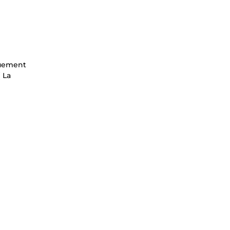
quement
 La