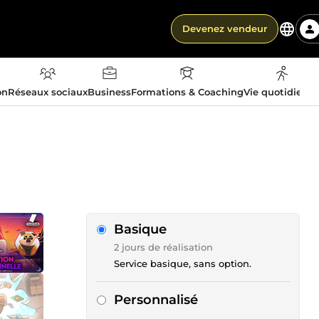
Devenez vendeur
on
Réseaux sociaux
Business
Formations & Coaching
Vie quotidienn
Basique
2 jours de réalisation
Service basique, sans option.
Personnalisé