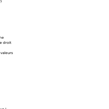
 ?
une
e droit
 valeurs