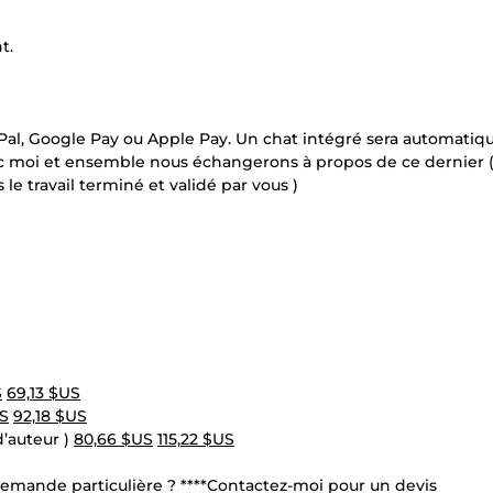
t.
ayPal, Google Pay ou Apple Pay. Un chat intégré sera automati
vec moi et ensemble nous échangerons à propos de ce dernier (
e travail terminé et validé par vous )
S
69,13 $US
US
92,18 $US
d’auteur )
80,66 $US
115,22 $US
 demande particulière ? ****Contactez-moi pour un devis