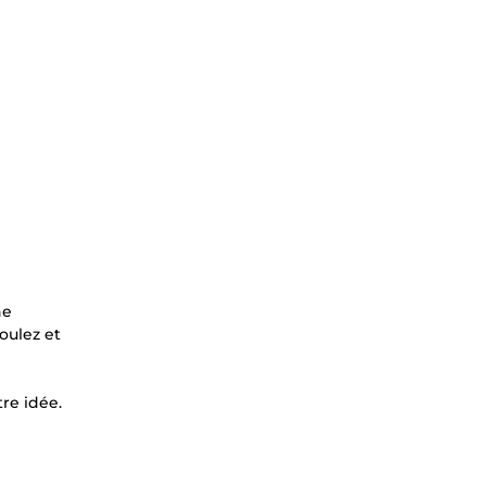
ne
oulez et
tre idée.