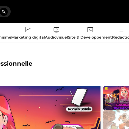
phisme
Marketing digital
Audiovisuel
Site & Développement
Rédacti
essionnelle