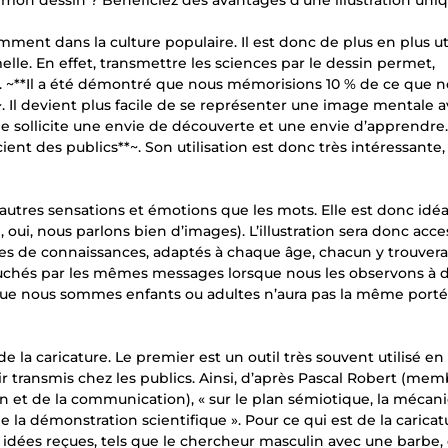
r mon dessin ? Bénéficiez des avantages d’une illustration uniq
tamment dans la culture populaire. Il est donc de plus en plus ut
e. En effet, transmettre les sciences par le dessin permet,
. ~**Il a été démontré que nous mémorisions 10 % de ce que 
. Il devient plus facile de se représenter une image mentale 
age sollicite une envie de découverte et une envie d’apprendre.
nt des publics**~. Son utilisation est donc très intéressante,
utres sensations et émotions que les mots. Elle est donc idéal
 oui, nous parlons bien d’images). L’illustration sera donc acce
pes de connaissances, adaptés à chaque âge, chacun y trouver
uchés par les mêmes messages lorsque nous les observons à 
rsque nous sommes enfants ou adultes n’aura pas la même porté
 la caricature. Le premier est un outil très souvent utilisé en
ir transmis chez les publics. Ainsi, d’après Pascal Robert (me
n et de la communication), « sur le plan sémiotique, la mécan
e la démonstration scientifique ». Pour ce qui est de la caricatu
dées reçues, tels que le chercheur masculin avec une barbe,