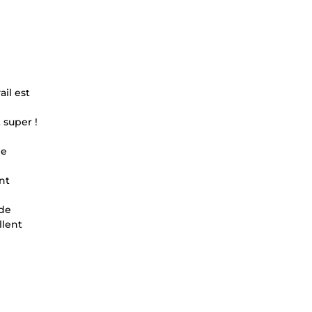
ail est
 super !
de
nt
 de
llent