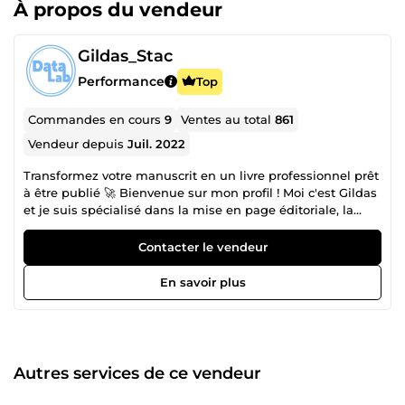
À propos du vendeur
Gildas_Stac
Performance
Top
Commandes en cours
9
Ventes au total
861
Vendeur depuis
Juil. 2022
Transformez votre manuscrit en un livre professionnel prêt
à être publié 🚀 Bienvenue sur mon profil ! Moi c'est Gildas
et je suis spécialisé dans la mise en page éditoriale, la
publication Amazon KDP, la création de couvertures
professionnelles et l’optimisation de documents destinés
Contacter le vendeur
à l’impression ou au numérique. Depuis 2022, j’ai
accompagné des centaines d’auteurs, étudiants,
En savoir plus
entrepreneurs et professionnels dans la réalisation de
leurs projets éditoriaux avec un seul objectif : 👉 créer des
documents élégants, professionnels et prêts à
impressionner. 🌟 Pourquoi me faire confiance ? ✅ Plus de
814 ventes réalisées ✅ 610 avis positifs ⭐ ✅ 5,0/5 de
Autres services de ce vendeur
satisfaction client ✅ Livraison sérieuse et
accompagnement professionnel 📖 Mes spécialités 📚