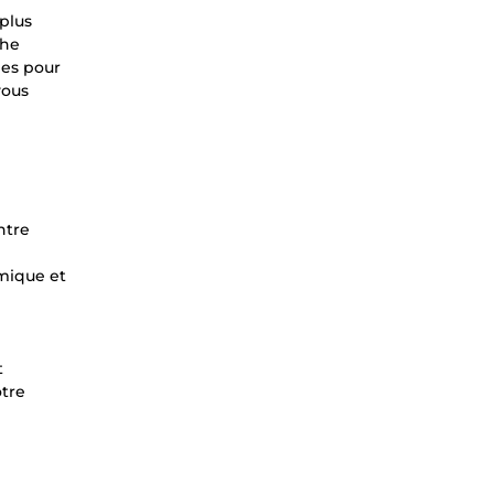
 plus
che
ées pour
vous
ntre
mique et
t
otre