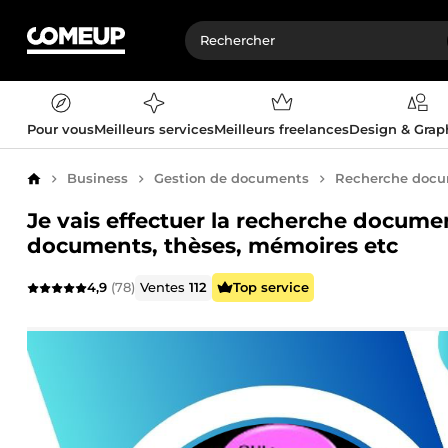
Pour vous
Meilleurs services
Meilleurs freelances
Design & Gra
Business
Gestion de documents
Recherche docu
Accueil
Je vais effectuer la recherche docum
documents, thèses, mémoires etc
4,9
(78)
Ventes
112
Top service