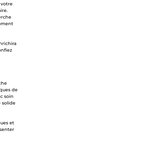
 votre
ire.
herche
moment
nrichira
onfiez
che
iques de
c soin
e solide
ques et
ésenter