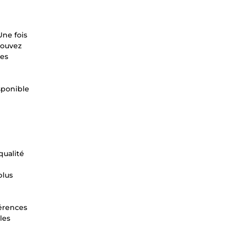
Une fois
pouvez
les
sponible
qualité
plus
érences
les