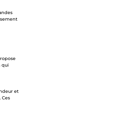
mandes
issement
propose
 qui
ondeur et
. Ces