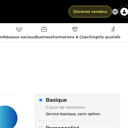
Devenez vendeur
on
Réseaux sociaux
Business
Formations & Coaching
Vie quotidienn
Basique
3 jours de réalisation
Service basique, sans option.