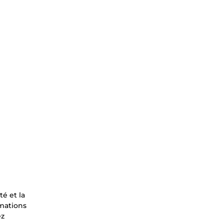
é et la
rmations
ez