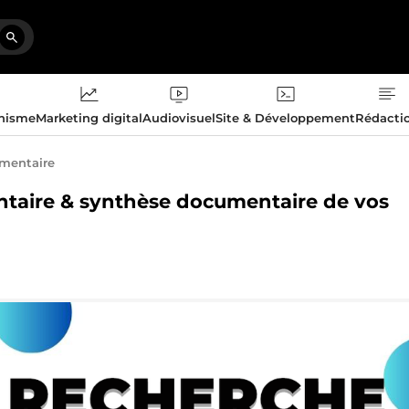
phisme
Marketing digital
Audiovisuel
Site & Développement
Rédacti
mentaire
entaire & synthèse documentaire de vos