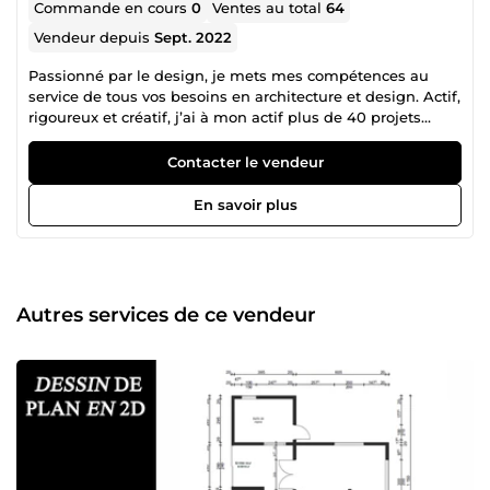
Commande en cours
0
Ventes au total
64
Vendeur depuis
Sept. 2022
Passionné par le design, je mets mes compétences au
service de tous vos besoins en architecture et design. Actif,
rigoureux et créatif, j’ai à mon actif plus de 40 projets
réalisés avec succès sur ComeUp. Un projet en vue ?
Discutons-en 😊 ! Je vous propose un appel direct gratuit
Contacter le vendeur
avec moi pour échanger, prendre des notes, et trouver
ensemble la meilleure solution. Mon objectif est de
En savoir plus
concevoir pour vous des plans de maison complets,
accompagnés d’une décoration intérieure et extérieure
soignée, en accordant une attention particulière aux
moindres détails. Je vous propose des solutions de design
alliant esthétique et fonctionnalité🎨. Au plaisir de
Autres services de ce vendeur
collaborer avec vous 🙏.