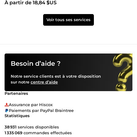
À partir de 18,84 $US
construction
Voir tous ses services
Besoin d’aide ?
Notre service clients est à votre disposition
sur notre
centre d’aide
Partenaires
Assurance par Hiscox
Paiements par PayPal Braintree
Statistiques
38 931
services disponibles
1 335 069
commandes effectuées