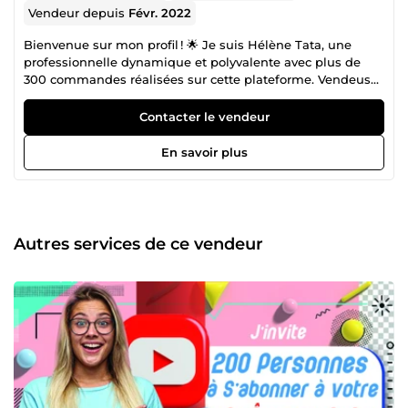
Vendeur depuis
Févr. 2022
Bienvenue sur mon profil ! 🌟 Je suis Hélène Tata, une
professionnelle dynamique et polyvalente avec plus de
300 commandes réalisées sur cette plateforme. Vendeuse
vérifiée ✅, je combine expertise, passion et engagement
pour vous offrir un service de qualité supérieure. 💼 Mes
Contacter le vendeur
domaines de compétence : Marketing de réseau :
Stratégies efficaces pour développer votre activité. Création
En savoir plus
de sites web et applications mobiles : Des solutions sur
mesure pour vos projets digitaux. Traduction manuelle
Français-Allemand : Plus de 5 ans d’expérience pour des
traductions précises et naturelles. Rédaction web :
Contenus optimisés SEO pour booster votre visibilité en
Autres services de ce vendeur
ligne. Référencement naturel SEO : Techniques éprouvées
pour améliorer votre classement sur les moteurs de
recherche. 🎓 Parcours académique et formations :
Titulaire d’une licence en lettres modernes et d’un Master 1
en langues, j’ai enrichi mes compétences grâce à plusieurs
formations spécialisées dans le domaine numérique. Cette
combinaison me permet de fournir des solutions alliant
rigueur, créativité et expertise technique. 💥 POURQUOI
MOI ? Expérience éprouvée : Plus de 5 ans dans des
domaines variés, avec des résultats concrets à l’appui.