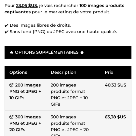
Pour
23,05 $US
, je vais rechercher
100 images produits
captivantes
pour le marketing de votre produit.
✔️ Des images libres de droits.
✔️ Sans fond (PNG) ou JPEG avec une haute qualité.
🔥
OPTIONS SUPPLÉMENTAIRES
🔥
Options
Description
Prix
📦
200 Images
200 images
40,33 $US
PNG et JPEG +
produits format
10 GIFs
PNG et JPEG + 10
GIFs
📦
300 Images
300 images
63,38 $US
PNG et JPEG +
produits format
20 GIFs
PNG et JPEG + 20
GIFs