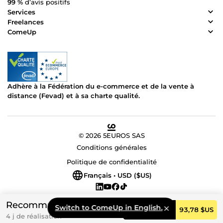
99 %
d’avis positifs
Services
Freelances
ComeUp
Adhère à la Fédération du e-commerce et de la vente à
distance (Fevad) et à sa charte qualité.
© 2026 5EUROS SAS
Conditions générales
Politique de confidentialité
Français • USD ($US)
Recommandé
Switch to ComeUp in English.
Commander
93,78 $US
4 j de réalisation