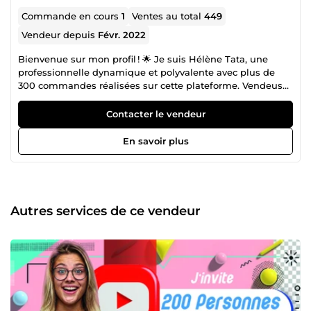
Commande en cours
1
Ventes au total
449
Vendeur depuis
Févr. 2022
Bienvenue sur mon profil ! 🌟 Je suis Hélène Tata, une
professionnelle dynamique et polyvalente avec plus de
300 commandes réalisées sur cette plateforme. Vendeuse
vérifiée ✅, je combine expertise, passion et engagement
pour vous offrir un service de qualité supérieure. 💼 Mes
Contacter le vendeur
domaines de compétence : Marketing de réseau :
Stratégies efficaces pour développer votre activité. Création
En savoir plus
de sites web et applications mobiles : Des solutions sur
mesure pour vos projets digitaux. Traduction manuelle
Français-Allemand : Plus de 5 ans d’expérience pour des
traductions précises et naturelles. Rédaction web :
Contenus optimisés SEO pour booster votre visibilité en
Autres services de ce vendeur
ligne. Référencement naturel SEO : Techniques éprouvées
pour améliorer votre classement sur les moteurs de
recherche. 🎓 Parcours académique et formations :
Titulaire d’une licence en lettres modernes et d’un Master 1
en langues, j’ai enrichi mes compétences grâce à plusieurs
formations spécialisées dans le domaine numérique. Cette
combinaison me permet de fournir des solutions alliant
rigueur, créativité et expertise technique. 💥 POURQUOI