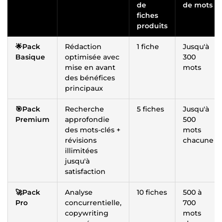
de
de mots
fiches
produits
🌟Pack
Rédaction
1 fiche
Jusqu'à
Basique
optimisée avec
300
mise en avant
mots
des bénéfices
principaux
🎯Pack
Recherche
5 fiches
Jusqu'à
Premium
approfondie
500
des mots-clés +
mots
révisions
chacune
illimitées
jusqu'à
satisfaction
🚀Pack
Analyse
10 fiches
500 à
Pro
concurrentielle,
700
copywriting
mots