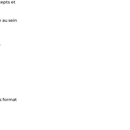
cepts et
e au sein
e
s format