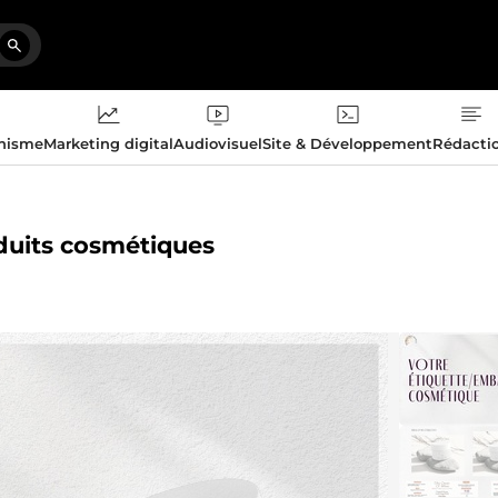
phisme
Marketing digital
Audiovisuel
Site & Développement
Rédacti
oduits cosmétiques