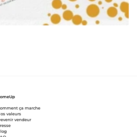
ComeUp
omment ça marche
os valeurs
evenir vendeur
resse
log
FAQ