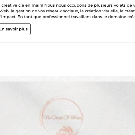
n créative clé en main! Nous nous occupons de plusieurs volets de 
, la gestion de vos réseaux sociaux, la création visuelle, la créat
'impact. En tant que professionnel travaillant dans le domaine créa
s concepts et des designs afin d'aider nos clients à communiquer
pects. Ayant travaillé sur des projets personnels et commerciaux, no
En savoir plus
et de stratégies de marque à la création de sites Web et de stratégi
iorer nos compétences et nous cherchons toujours à élargir notr