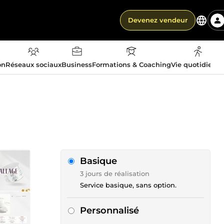
Devenez vendeur
on
Réseaux sociaux
Business
Formations & Coaching
Vie quotidienn
Basique
3 jours de réalisation
Service basique, sans option.
Personnalisé