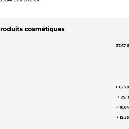
ouve qu'à un click.
 produits cosmétiques
37,67 
+ 62,7
+ 25,1
+ 18,8
+ 12,5