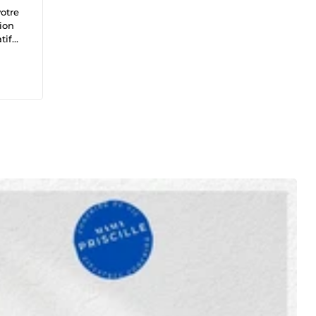
votre
ion
tif
tre
es de
e