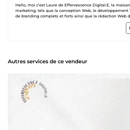
Hello, moi c'est Laure de Effervescence Digital.E, la maiso
marketing, tels que la conception Web, le développement Web
de branding complets et forts ainsi que la rédaction Web d
depuis 2018, nous utilisons nos compétences pour créer de
efficacement, de manière créative et claire avec leurs pros
expérience va de la création de logos, des cartes de visite 
médias sociaux. Nous sommes constamment en train d'amél
portefolio et rencontrer de nouveaux clients !
Autres services de ce vendeur