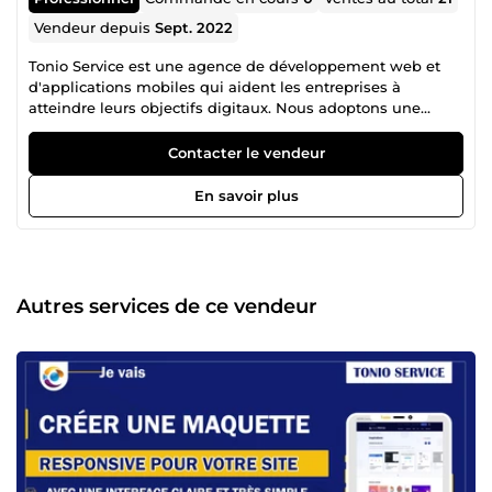
Vendeur depuis
Sept. 2022
Tonio Service est une agence de développement web et
d'applications mobiles qui aident les entreprises à
atteindre leurs objectifs digitaux. Nous adoptons une
approche holistique et centrée sur l'utilisateur en matière
de conception, de développement et de marketing
Contacter le vendeur
d'applications Web et mobiles. Notre équipe d'ingénieurs,
de chefs de projet et de spécialistes du marketing
En savoir plus
expérimentés travaille ensemble pour créer des
expériences utilisateur intuitives et attrayantes qui aident
les entreprises à se développer. Nous sommes passionnés
par notre travail et déterminés à offrir le meilleur service
possible à nos clients.
Autres services de ce vendeur