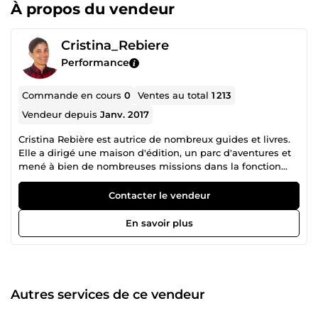
À propos du vendeur
Cristina_Rebiere
Performance
Commande en cours
0
Ventes au total
1 213
Vendeur depuis
Janv. 2017
Cristina Rebière est autrice de nombreux guides et livres.
Elle a dirigé une maison d'édition, un parc d'aventures et
mené à bien de nombreuses missions dans la fonction
publique européenne. Elle est aussi spécialisée dans la
formation continue. Ses origines: Après la Révolution
Contacter le vendeur
roumaine, Cristina interrompt de brillantes études pour
entrer à l'université en France où elle suit tout le cursus en
En savoir plus
faculté de droit et obtient une Maîtrise en Administration
Économique et Sociale. D'abord chargée de
communication dans un Institut Français en Allemagne,
elle devient statisticienne à Bruxelles pour un bureau
d'assistance de la Commission Européenne. De retour à
Autres services de ce vendeur
Bucarest elle est successivement contrôleuse de gestion,
directrice de maison d'édition, experte européenne puis