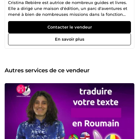
Cristina Rebière est autrice de nombreux guides et livres.
Elle a dirigé une maison d'édition, un parc d'aventures et
mené à bien de nombreuses missions dans la fonction
publique européenne. Elle est aussi spécialisée dans la
formation continue. Ses origines: Après la Révolution
Contacter le vendeur
roumaine, Cristina interrompt de brillantes études pour
entrer à l'université en France où elle suit tout le cursus en
En savoir plus
faculté de droit et obtient une Maîtrise en Administration
Économique et Sociale. D'abord chargée de
communication dans un Institut Français en Allemagne,
elle devient statisticienne à Bruxelles pour un bureau
d'assistance de la Commission Européenne. De retour à
Autres services de ce vendeur
Bucarest elle est successivement contrôleuse de gestion,
directrice de maison d'édition, experte européenne puis
professeure de français. En Roumanie elle fonde avec son
mari une entreprise de team building puis le premier parc
d'aventures jamais créé dans ce pays - construit de leurs
mains - qui attirera des milliers de personnes, écoles et
entreprises dans la pratique du sport et d'activités de
cohésion en pleine nature. Avec son équipe, elle conçoit et
construit des parcours d'escalade dans les arbres pour
d'autres clients. Au rectorat de l'Académie de la
Martinique, Cristina prend en charge la coordination de la
Cellule Académique des Fonds Européens et de