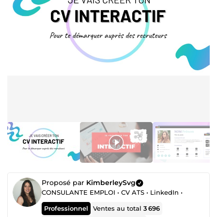
Proposé par
KimberleySvg
CONSULANTE EMPLOI • CV ATS • LinkedIn •
Professionnel
Ventes au total
3 696