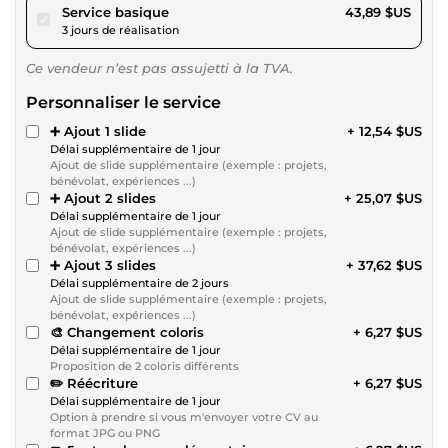
pour 40,45 $US
Service basique
43,89 $US
3 jours de réalisation
Ce vendeur n’est pas assujetti à la TVA.
Personnaliser le service
➕ Ajout 1 slide
+ 12,54 $US
Délai supplémentaire de 1 jour
Ajout de slide supplémentaire (exemple : projets,
bénévolat, expériences ...)
➕ Ajout 2 slides
+ 25,07 $US
Délai supplémentaire de 1 jour
Ajout de slide supplémentaire (exemple : projets,
bénévolat, expériences ...)
➕ Ajout 3 slides
+ 37,62 $US
Délai supplémentaire de 2 jours
Ajout de slide supplémentaire (exemple : projets,
bénévolat, expériences ...)
🎨 Changement coloris
+ 6,27 $US
Délai supplémentaire de 1 jour
Proposition de 2 coloris différents
✏️ Réécriture
+ 6,27 $US
Délai supplémentaire de 1 jour
Option à prendre si vous m'envoyer votre CV au
format JPG ou PNG