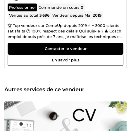
Professionnel
Commande en cours
0
Ventes au total
3 696
Vendeur depuis
Mai 2019
🏆 Top vendeur sur ComeUp depuis 2019 ⭐ + 3000 clients
satisfaits 🕐 100% respect des délais Qui suis-je ? 👤 Coach
emploi depuis près de 7 ans, je maîtrise les techniques et
stratégies de recherche d'emploi adaptées à tous les
secteurs d'activité et je reste en veille constante sur les
Contacter le vendeur
tendances du marché de l'emploi. Cette approche me
permet de proposer des solutions personnalisées et
En savoir plus
alignées avec les attentes des recruteurs. Ce que je te
propose 💼 Je t'accompagne pour valoriser tes
compétences et concrétiser ton projet professionnel, qu'il
s'agisse de : • Recherche d'emploi • Reconversion
professionnelle • Projet de formation • Recherche de
Autres services de ce vendeur
stages/d'apprentissage ... Mes services incluent : 📝
Rédaction et amélioration de ton CV &amp; lettre de
motivation 🌐 Optimisation de ton profil LinkedIn 🚀
Accompagnement pour réussir ton entretien de
recrutement 📈 Amélioration de ta stratégie de recherche
d'emploi 📱 Création de ton CV interactif Mon objectif : Ta
réussite 🎯 Je mets tout en œuvre pour répondre à tes
attentes et fournir un travail personnalisé. Je garantis : 👌