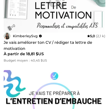
Un travail original, sur mesure et de qualité ✔️ Un résultat
adapté à ton profil 🚀 Réponses rapides à tes questions ⏱️
Délai de livraison rapide Animée par la volonté d'aider
chacun à atteindre ses objectifs professionnels, je serais
ravie t'accompagner pour concrétiser les tiens. Alors, prêt.e
à réussir avec moi ? 😊
KimberleySvg
5,0
(2,1 k)
Je vais améliorer ton CV / rédiger ta lettre de
motivation
À partir de 18,81 $US
Budget moyen : 40,45 $US