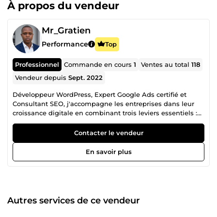
À propos du vendeur
Mr_Gratien
Performance
Top
Professionnel
Commande en cours
1
Ventes au total
118
Vendeur depuis
Sept. 2022
Développeur WordPress, Expert Google Ads certifié et
Consultant SEO, j'accompagne les entreprises dans leur
croissance digitale en combinant trois leviers essentiels :
un site web performant, une visibilité optimisée sur les
moteurs de recherche, et des campagnes publicitaires
Contacter le vendeur
rentables. Cette approche à 360° me permet de proposer
des solutions cohérentes, où chaque compétence renforce
En savoir plus
les autres pour maximiser vos résultats : plus de trafic
qualifié, plus de conversions, plus de clients. ✅ Vendeur
vérifié par ComeUp 🔥 +115 projets réalisés avec succès 🤝
100% des clients satisfaits 📞 Disponible par écrit et par
appel (offert) Vous recherchez un expert en solutions
Autres services de ce vendeur
digitales capable de transformer votre présence en ligne
en un véritable levier de croissance ? Vous êtes au bon