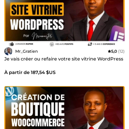
chaque étape ✅ Le respect des délais et des engagements
✅ Un partenaire impliqué dans la réussite de votre projet
Mon objectif n'est pas seulement de créer un site web ou
de lancer une campagne publicitaire. Je souhaite vous
aider à développer durablement votre activité grâce à une
stratégie digitale efficace, rentable et évolutive. Prêt à
donner un nouvel élan à votre projet ? Échangeons dès
aujourd'hui. Je serai ravi de vous accompagner dans sa
réussite. À très bientôt, Mr_Gratien
Mr_Gratien
5,0
(12)
Je vais créer ou refaire votre site vitrine WordPress
À partir de 187,54 $US